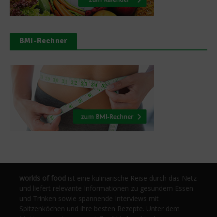
BMI-Rechner
worlds of food
ist eine kulinarische Reise durch das Netz
und liefert relevante Informationen zu gesundem Essen
und Trinken sowie spannende Interviews mit
Spitzenköchen und ihre besten Rezepte. Unter dem