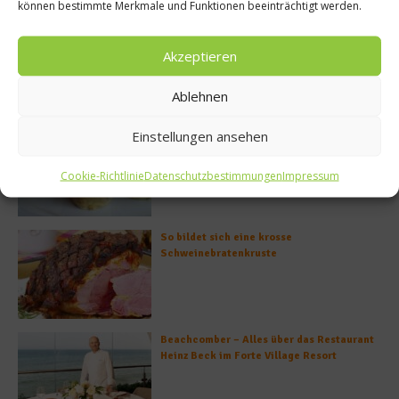
können bestimmte Merkmale und Funktionen beeinträchtigt werden.
Rezept: Deichlammrücken in der
Brotkruste auf Tomatenconfit und
Akzeptieren
gefüllten Poveraden
Ablehnen
Einstellungen ansehen
Rezept: Lachs-Ei-Röllchen
Cookie-Richtlinie
Datenschutzbestimmungen
Impressum
So bildet sich eine krosse
Schweinebratenkruste
Beachcomber – Alles über das Restaurant
Heinz Beck im Forte Village Resort