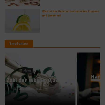
Was ist der Unterschied zwischen Limonen
und Limetten?
Empfohlen
Gastro & Gourmet
Harbour Social – „Im Mund
macht es Sinn!“
25. April 2024