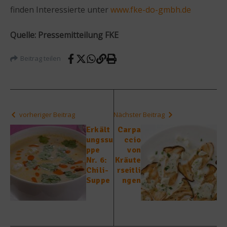
finden Interessierte unter
www.fke-do-gmbh.de
Quelle: Pressemitteilung FKE
Beitrag teilen
vorheriger Beitrag
Nächster Beitrag
Erkält
Carpa
ungssu
ccio
ppe
von
Nr. 6:
Kräute
Chili-
rseitli
Suppe
ngen