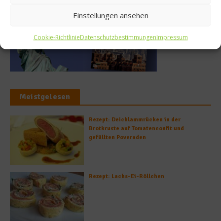
Einstellungen ansehen
Cookie-Richtlinie
Datenschutzbestimmungen
Impressum
Meistgelesen
Rezept: Deichlammrücken in der
Brotkruste auf Tomatenconfit und
gefüllten Poveraden
Rezept: Lachs-Ei-Röllchen