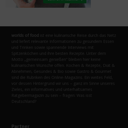
worlds of food
ist eine kulinarische Reise durch das Netz
und liefert relevante Informationen zu gesundem Essen
und Trinken sowie spannende Interviews mit
Spitzenköchen und ihre besten Rezepte. Unter dem
Motto „gemeinsam genießen“ bleiben hier keine
kulinarischen Wünsche offen. Kochen & Rezepte, Diät &
Abnehmen, Gesundes & Bio sowie Gastro & Gourmet
sind die Rubriken des Online-Magazins. Ein weites Feld,
vor dessen Hintergrund wir uns – ganz im Sinne unseres
Zieles, ein informatives und unterhaltsames
Ratgebermagazin zu sein – fragen: Was isst
Deutschland?
Partner