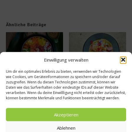
Ähnliche Beiträge
Einwilligung verwalten
Um dir ein optimales Erlebnis zu bieten, verwenden wir Technologien
MAUI eröffnet neue
50 Best Discovery präsentiert
wie Cookies, um Geräteinformationen zu speichern und/oder darauf
Sommerterrasse im
globales Update 2026
zuzugreifen. Wenn du diesen Technologien zustimmst, können wir
Ludwigpalais
17. Juli 2026
Daten wie das Surfverhalten oder eindeutige IDs auf dieser Website
27. Juli 2026
verarbeiten. Wenn du deine Einwillligung nicht erteilst oder zurückziehst,
können bestimmte Merkmale und Funktionen beeinträchtigt werden.
Buchtipp
Akzeptieren
Ablehnen