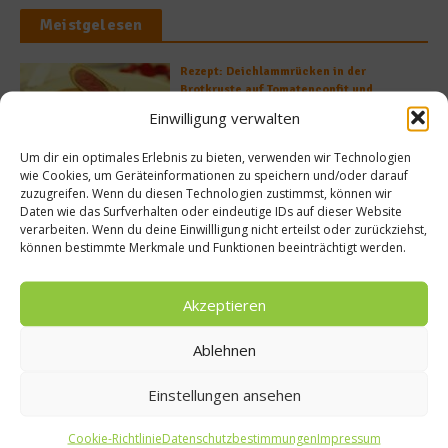
Meistgelesen
Rezept: Deichlammrücken in der
Brotkruste auf Tomatenconfit und
gefüllten Poveraden
Einwilligung verwalten
Um dir ein optimales Erlebnis zu bieten, verwenden wir Technologien
wie Cookies, um Geräteinformationen zu speichern und/oder darauf
Rezept: Lachs-Ei-Röllchen
zuzugreifen. Wenn du diesen Technologien zustimmst, können wir
Daten wie das Surfverhalten oder eindeutige IDs auf dieser Website
verarbeiten. Wenn du deine Einwillligung nicht erteilst oder zurückziehst,
können bestimmte Merkmale und Funktionen beeinträchtigt werden.
Akzeptieren
So bildet sich eine krosse
Schweinebratenkruste
Ablehnen
Einstellungen ansehen
Beachcomber – Alles über das Restaurant
Heinz Beck im Forte Village Resort
Cookie-Richtlinie
Datenschutzbestimmungen
Impressum