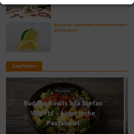
Was ist der Unterschied zwischen Limonen
und Limetten?
Empfohlen
News
Diese Chips knabbern die
Deutschen am liebsten
5. Oktober 2018