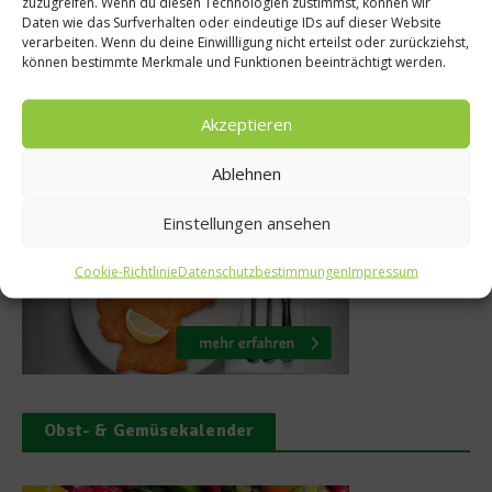
zuzugreifen. Wenn du diesen Technologien zustimmst, können wir
Daten wie das Surfverhalten oder eindeutige IDs auf dieser Website
Deutschland
verarbeiten. Wenn du deine Einwillligung nicht erteilst oder zurückziehst,
1.
können bestimmte Merkmale und Funktionen beeinträchtigt werden.
29. September 2014
Akzeptieren
Was isst Deutschland
Ablehnen
Einstellungen ansehen
Cookie-Richtlinie
Datenschutzbestimmungen
Impressum
Obst- & Gemüsekalender