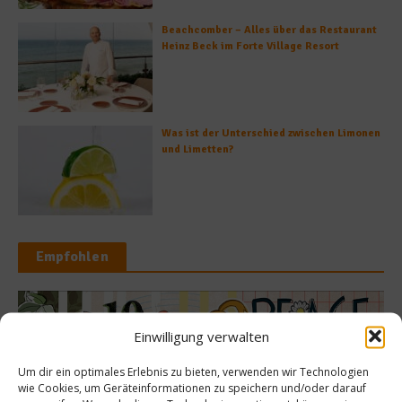
Beachcomber – Alles über das Restaurant
Heinz Beck im Forte Village Resort
Was ist der Unterschied zwischen Limonen
und Limetten?
Empfohlen
s isst Deutschland?
Einwilligung verwalten
Ko
peace! Über die
Um dir ein optimales Erlebnis zu bieten, verwenden wir Technologien
Restlos glü
wie Cookies, um Geräteinformationen zu speichern und/oder darauf
 Bier-Diversität in