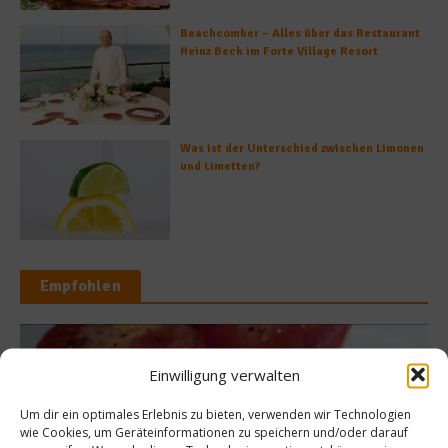
Beachcomber – Alles über das Restaurant
Heinz Beck im Forte Village Resort
Was ist der Unterschied zwischen Limonen
und Limetten?
Empfohlen
Rezepte
Einwilligung verwalten
Kochen 
 – leicht, lecker
Um dir ein optimales Erlebnis zu bieten, verwenden wir Technologien
Meerrettich:
wie Cookies, um Geräteinformationen zu speichern und/oder darauf
sund; inklusive