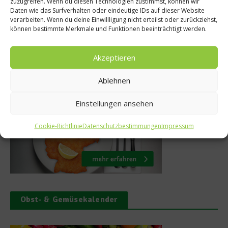
zuzugreifen. Wenn du diesen Technologien zustimmst, können wir
Heilmitte
Daten wie das Surfverhalten oder eindeutige IDs auf dieser Website
Rezept
verarbeiten. Wenn du deine Einwillligung nicht erteilst oder zurückziehst,
22. Au
können bestimmte Merkmale und Funktionen beeinträchtigt werden.
18. April 2011
Akzeptieren
Was isst Deutschland
Ablehnen
Einstellungen ansehen
Cookie-Richtlinie
Datenschutzbestimmungen
Impressum
Obst- & Gemüsekalender