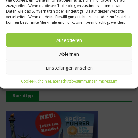
wie Cookies, um Geräteinformationen zu speichern und/oder darauf
Ähnliche Beiträge
zuzugreifen. Wenn du diesen Technologien zustimmst, können wir
Daten wie das Surfverhalten oder eindeutige IDs auf dieser Website
verarbeiten. Wenn du deine Einwillligung nicht erteilst oder zurückziehst,
können bestimmte Merkmale und Funktionen beeinträchtigt werden.
Akzeptieren
Ablehnen
Steinkrabbe – Nachhaltige
Kaiserschnecke: Zwischen
Delikatesse in Fort Myers
Tradition, Handwerk und
Einstellungen ansehen
Nachhaltigkeit
12. Februar 2026
19. Oktober 2025
Cookie-Richtlinie
Datenschutzbestimmungen
Impressum
Buchtipp