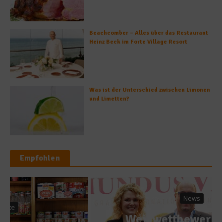
Beachcomber – Alles über das Restaurant
Heinz Beck im Forte Village Resort
Was ist der Unterschied zwischen Limonen
und Limetten?
Empfohlen
News
Weinwettbewerb auf der