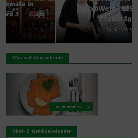
ProWein 2015 – Die
Preisträger
20. März 2015
Was isst Deutschland
Obst- & Gemüsekalender