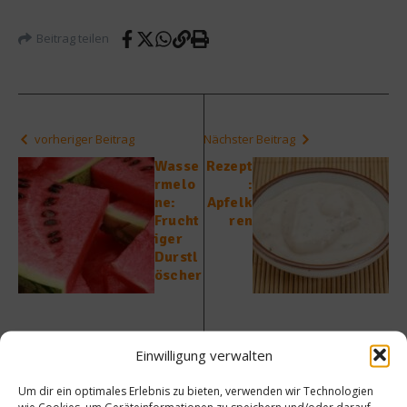
Beitrag teilen
vorheriger Beitrag
Nächster Beitrag
Wasse
Rezept
rmelo
:
ne:
Apfelk
Frucht
ren
iger
Durstl
öscher
Einwilligung verwalten
Um dir ein optimales Erlebnis zu bieten, verwenden wir Technologien