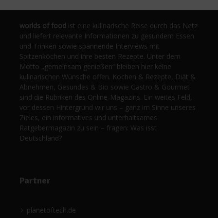
worlds of food
ist eine kulinarische Reise durch das Netz
und liefert relevante Informationen zu gesundem Essen
und Trinken sowie spannende Interviews mit
Spitzenköchen und ihre besten Rezepte. Unter dem
Motto „gemeinsam genießen“ bleiben hier keine
kulinarischen Wünsche offen. Kochen & Rezepte, Diät &
Abnehmen, Gesundes & Bio sowie Gastro & Gourmet
sind die Rubriken des Online-Magazins. Ein weites Feld,
vor dessen Hintergrund wir uns – ganz im Sinne unseres
Zieles, ein informatives und unterhaltsames
Ratgebermagazin zu sein – fragen: Was isst
Deutschland?
Partner
planetoftech.de