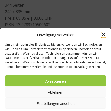
344 Seiten
249 x 335 mm
Preis: 69,95 € | 93,00 CHF
ISBN-13 9783710500602
Einwilligung verwalten
Das Ikarus ist viel mehr als ein Restaurant mit
wechselnden Köchen und Speisekarten, es ist ein
Um dir ein optimales Erlebnis zu bieten, verwenden wir Technologien
wie Cookies, um Geräteinformationen zu speichern und/oder darauf
Epizentrum für erlesenen Geschmack, spannende
zuzugreifen. Wenn du diesen Technologien zustimmst, können wir
Kulinarik und eine Inspiration für alle Sinne. „Die
Daten wie das Surfverhalten oder eindeutige IDs auf dieser Website
Weltköche zu Gast im Ikarus – Band 8“ präsentiert die
verarbeiten. Wenn du deine Einwillligung nicht erteilst oder zurückziehst,
können bestimmte Merkmale und Funktionen beeinträchtigt werden.
internationale Haute Cuisine:
Akzeptieren
❖ Persönliche Porträts der Chefs
❖ Erlebnisse des Ikarus Teams mit den Gastköchen
Ablehnen
❖ Zahlreiche Rezepte
❖ Spitzengastronomie für zu Hause
Einstellungen ansehen