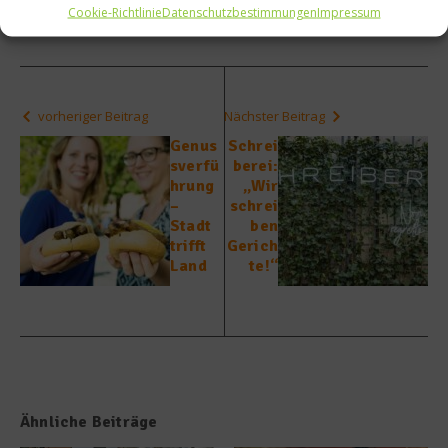
Beitrag teilen
Cookie-Richtlinie
Datenschutzbestimmungen
Impressum
vorheriger Beitrag
Nächster Beitrag
Genus
Schrei
sverfü
berei:
hrung
„Wir
–
schrei
Stadt
ben
trifft
Gerich
Land
te!“
Ähnliche Beiträge