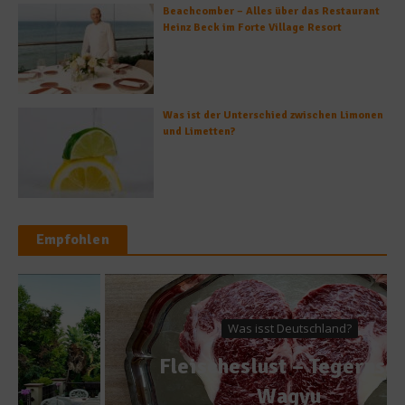
Beachcomber – Alles über das Restaurant
Heinz Beck im Forte Village Resort
Was ist der Unterschied zwischen Limonen
und Limetten?
Empfohlen
Was isst Deutschland?
Fleischeslust – Tegernseer
Wagyu