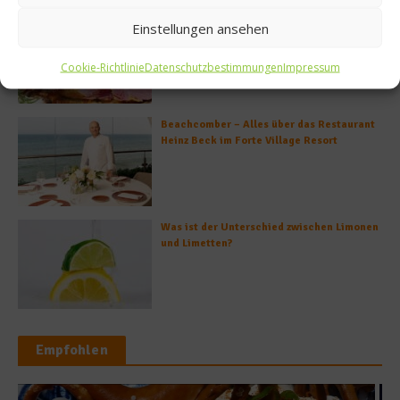
So bildet sich eine krosse
Einstellungen ansehen
Schweinebratenkruste
Cookie-Richtlinie
Datenschutzbestimmungen
Impressum
Beachcomber – Alles über das Restaurant
Heinz Beck im Forte Village Resort
Was ist der Unterschied zwischen Limonen
und Limetten?
Empfohlen