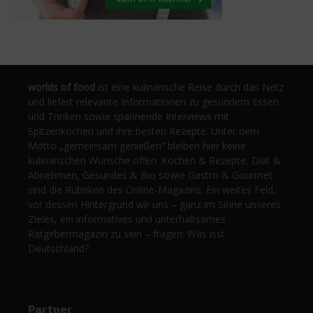
worlds of food
ist eine kulinarische Reise durch das Netz
und liefert relevante Informationen zu gesundem Essen
und Trinken sowie spannende Interviews mit
Spitzenköchen und ihre besten Rezepte. Unter dem
Motto „gemeinsam genießen“ bleiben hier keine
kulinarischen Wünsche offen. Kochen & Rezepte, Diät &
Abnehmen, Gesundes & Bio sowie Gastro & Gourmet
sind die Rubriken des Online-Magazins. Ein weites Feld,
vor dessen Hintergrund wir uns – ganz im Sinne unseres
Zieles, ein informatives und unterhaltsames
Ratgebermagazin zu sein – fragen: Was isst
Deutschland?
Partner