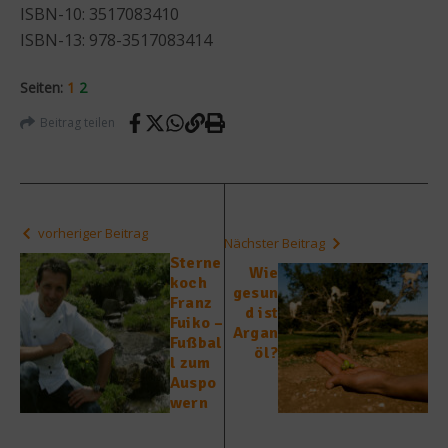
ISBN-10: 3517083410
ISBN-13: 978-3517083414
Seiten:
1
2
Beitrag teilen
vorheriger Beitrag
Nächster Beitrag
Sterne
Wie
koch
gesun
Franz
d ist
Fuiko –
Argan
Fußbal
öl?
l zum
Auspo
wern