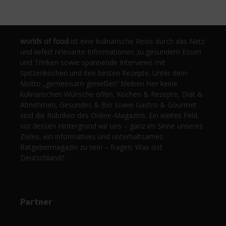
worlds of food
ist eine kulinarische Reise durch das Netz
und liefert relevante Informationen zu gesundem Essen
und Trinken sowie spannende Interviews mit
Spitzenköchen und ihre besten Rezepte. Unter dem
Motto „gemeinsam genießen“ bleiben hier keine
kulinarischen Wünsche offen. Kochen & Rezepte, Diät &
Abnehmen, Gesundes & Bio sowie Gastro & Gourmet
sind die Rubriken des Online-Magazins. Ein weites Feld,
vor dessen Hintergrund wir uns – ganz im Sinne unseres
Zieles, ein informatives und unterhaltsames
Ratgebermagazin zu sein – fragen: Was isst
Deutschland?
Partner