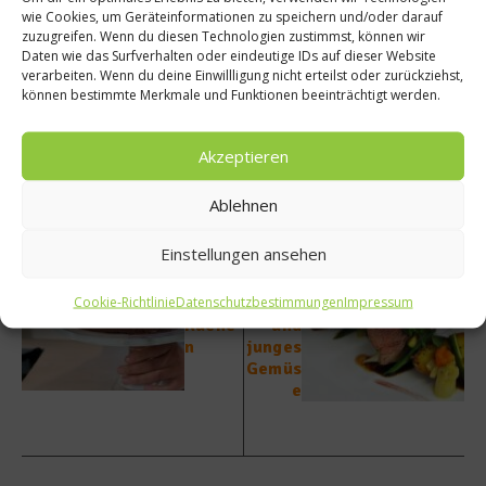
wie Cookies, um Geräteinformationen zu speichern und/oder darauf
zuzugreifen. Wenn du diesen Technologien zustimmst, können wir
Daten wie das Surfverhalten oder eindeutige IDs auf dieser Website
verarbeiten. Wenn du deine Einwillligung nicht erteilst oder zurückziehst,
Beitrag teilen
können bestimmte Merkmale und Funktionen beeinträchtigt werden.
Akzeptieren
Ablehnen
vorheriger Beitrag
Nächster Beitrag
Rettun
Rezept
Einstellungen ansehen
g für
:
verbra
Taunus
Cookie-Richtlinie
Datenschutzbestimmungen
Impressum
nnten
-Kalb
Kuche
und
n
junges
Gemüs
e