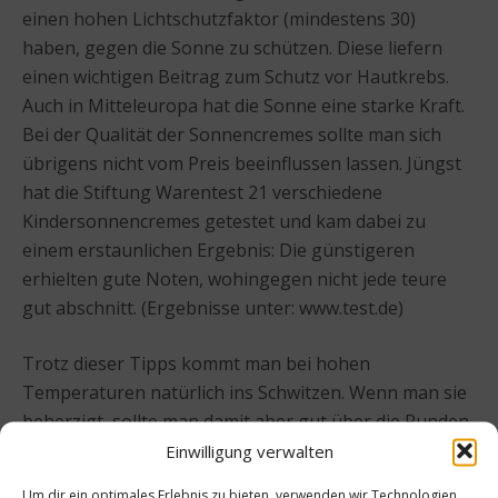
einen hohen Lichtschutzfaktor (mindestens 30)
haben, gegen die Sonne zu schützen. Diese liefern
einen wichtigen Beitrag zum Schutz vor Hautkrebs.
Auch in Mitteleuropa hat die Sonne eine starke Kraft.
Bei der Qualität der Sonnencremes sollte man sich
übrigens nicht vom Preis beeinflussen lassen. Jüngst
hat die Stiftung Warentest 21 verschiedene
Kindersonnencremes getestet und kam dabei zu
einem erstaunlichen Ergebnis: Die günstigeren
erhielten gute Noten, wohingegen nicht jede teure
gut abschnitt. (Ergebnisse unter: www.test.de)
Trotz dieser Tipps kommt man bei hohen
Temperaturen natürlich ins Schwitzen. Wenn man sie
beherzigt, sollte man damit aber gut über die Runden
kommen und die derzeitige und kommende
Einwilligung verwalten
Hitzewellen gesundheitlich gut überstehen.
Um dir ein optimales Erlebnis zu bieten, verwenden wir Technologien