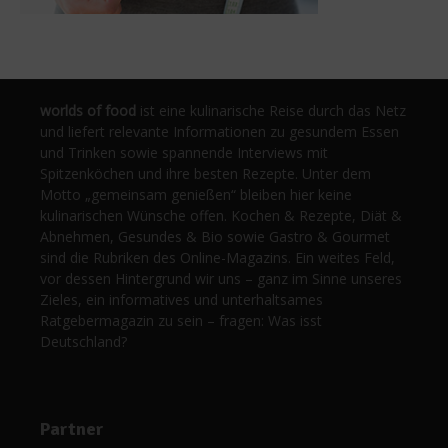
worlds of food
ist eine kulinarische Reise durch das Netz
und liefert relevante Informationen zu gesundem Essen
und Trinken sowie spannende Interviews mit
Spitzenköchen und ihre besten Rezepte. Unter dem
Motto „gemeinsam genießen“ bleiben hier keine
kulinarischen Wünsche offen. Kochen & Rezepte, Diät &
Abnehmen, Gesundes & Bio sowie Gastro & Gourmet
sind die Rubriken des Online-Magazins. Ein weites Feld,
vor dessen Hintergrund wir uns – ganz im Sinne unseres
Zieles, ein informatives und unterhaltsames
Ratgebermagazin zu sein – fragen: Was isst
Deutschland?
Partner