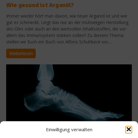
Wie gesund ist Arganöl?
Immer wieder hört man davon, wie teuer Arganöl ist und wie
gut es schmeckt. Liegt das nur an der mühseligen Herstellung
des Öles oder auch an den wertvollen Inhaltsstoffen, die vor
allem das Immunsystem stärken sollen? Zu diesem Thema
stellen wir Euch ein Buch von Alfons Schuhbeck vor....
Weiterlesen
Einwilligung verwalten