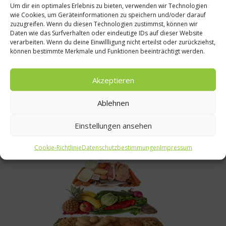
Ratgeber Gesundheit
Um dir ein optimales Erlebnis zu bieten, verwenden wir Technologien
wie Cookies, um Geräteinformationen zu speichern und/oder darauf
Mehr Vitamine – weniger Knochenbrüche
zuzugreifen. Wenn du diesen Technologien zustimmst, können wir
Daten wie das Surfverhalten oder eindeutige IDs auf dieser Website
Spätestens ab dem 30. Lebensjahr nimmt die Knochendichte
verarbeiten. Wenn du deine Einwillligung nicht erteilst oder zurückziehst,
bei jedem Menschen langsam ab. Bei Frauen ist dieser
können bestimmte Merkmale und Funktionen beeinträchtigt werden.
Prozess meistens stärker als bei Männern. Gerade beim Sport
drohen jetzt vermehrt Ermüdungsbrüche. Man kann seinen
Akzeptieren
Knochen allerdings helfen, indem man bestimmte Nährstoffe
zu sich nimmt....
Ablehnen
Weiterlesen
Einstellungen ansehen
Cookie-Richtlinie
Datenschutzbestimmungen
Impressum