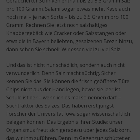
Geräucherter Schinken enthält bis zu 5,3 Gramm Salz
pro 100 Gramm. Salami sogar etwas mehr. Käse auch
noch mal – je nach Sorte – bis zu 3,5 Gramm pro 100
Gramm. Rechnen Sie jetzt noch salzhaltiges
Knabbergebäck wie Cracker oder Salzstangen oder
etwa die in Bayern beliebten, gesalzenen Brezn hinzu,
dann sehen Sie schnell: Wir essen viel zu viel Salz.
Und das ist nicht nur schädlich, sondern auch nicht
verwunderlich. Denn Salz macht süchtig. Sicher
kennen Sie das: Sie können die frisch geöffnete Tüte
Chips nicht aus der Hand legen, bevor sie leer ist.
Schuld ist der – wenn ich es mal so nennen darf –
Suchtfaktor des Salzes. Das haben erst jüngst
Forscher der Universität Iowa sogar wissenschaftlich
belegen können. Das Ergebnis ihrer Studie: unser
Organismus freut sich geradezu über jedes Salzkorn,
das wir ihm zuführen. Denn im Gegenzug schüttet er