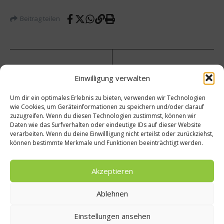
Beitrag teilen
vorheriger Beitrag
Nächster Beitrag
Einwilligung verwalten
„Der
Hercul
Um dir ein optimales Erlebnis zu bieten, verwenden wir Technologien
Gemüs
es
wie Cookies, um Geräteinformationen zu speichern und/oder darauf
egarte
Tsibis
zuzugreifen. Wenn du diesen Technologien zustimmst, können wir
n im
überni
Daten wie das Surfverhalten oder eindeutige IDs auf dieser Website
Glas“
mmt
verarbeiten. Wenn du deine Einwillligung nicht erteilst oder zurückziehst,
Jimmy’
können bestimmte Merkmale und Funktionen beeinträchtigt werden.
s Bar
Akzeptieren
Ablehnen
Einstellungen ansehen