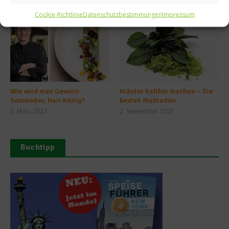
Ähnliche Beiträge
Cookie-Richtlinie
Datenschutzbestimmungen
Impressum
Wie wird man Gewürz-
Kräuter haltbar machen – Die
Sommelier, Herr König?
besten Methoden
3. März 2022
2. September 2021
Buchtipp