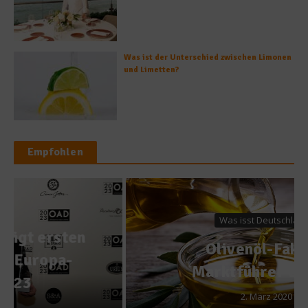
Was ist der Unterschied zwischen Limonen
und Limetten?
Empfohlen
Was isst Deutschland?
Olivenöl-Fakten:
Marktführer Europa
2. März 2020