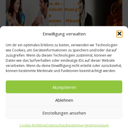
le.de –
t
Günsti
Honig?
g
–
essen
Pikant
und
e
dabei
Süße:
Einwilligung verwalten
neue
Nacho
Kontak
Salat
Um dir ein optimales Erlebnis zu bieten, verwenden wir Technologien
te
in
wie Cookies, um Geräteinformationen zu speichern und/oder darauf
knüpfe
Honig-
zuzugreifen. Wenn du diesen Technologien zustimmst, können wir
Daten wie das Surfverhalten oder eindeutige IDs auf dieser Website
n
Salsa-
verarbeiten. Wenn du deine Einwillligung nicht erteilst oder zurückziehst,
Sauce
können bestimmte Merkmale und Funktionen beeinträchtigt werden.
Akzeptieren
Ablehnen
Ähnliche Beiträge
Einstellungen ansehen
Cookie-Richtlinie
Datenschutzbestimmungen
Impressum