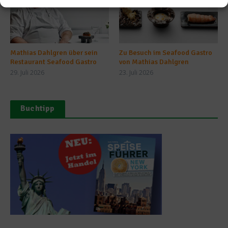
Mathias Dahlgren über sein
Zu Besuch im Seafood Gastro
Restaurant Seafood Gastro
von Mathias Dahlgren
29. Juli 2026
23. Juli 2026
Buchtipp