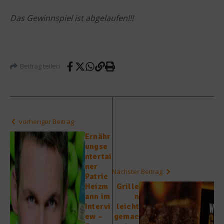
Das Gewinnspiel ist abgelaufen!!!
Beitrag teilen
vorheriger Beitrag
Ernähr
ungse
ntertai
ner
Nächster Beitrag
Patric
Heizm
Grille
ann im
n
Intervi
leicht
ew –
gemac