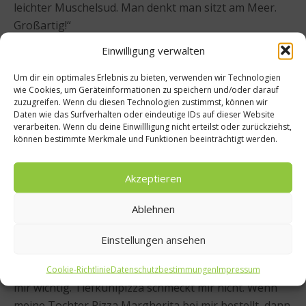
leichter Muschelsud. Man denkt man sitzt am Meer.
Großartig!“
Einwilligung verwalten
worlds of food:
Was kommt bei Ihnen zu Hause auf
den Tisch? Wird gezaubert oder gibt es auch mal eine
Um dir ein optimales Erlebnis zu bieten, verwenden wir Technologien
wie Cookies, um Geräteinformationen zu speichern und/oder darauf
Tiefkühlpizza? 😉
zuzugreifen. Wenn du diesen Technologien zustimmst, können wir
Daten wie das Surfverhalten oder eindeutige IDs auf dieser Website
verarbeiten. Wenn du deine Einwillligung nicht erteilst oder zurückziehst,
können bestimmte Merkmale und Funktionen beeinträchtigt werden.
Cornelia Poletto: „Weder noch. Wenn ich nur für mich
Akzeptieren
koche, gibt es ganz einfache und normale Dinge. Die
sind aber aus erstklassigen Produkten zubereitet. Ich
Ablehnen
esse gerne frisch und nach Möglichkeit aus
biologischer Erzeugung. Ich habe einen Bäcker, einen
Einstellungen ansehen
Metzger, einen Fischhändler meines Vertrauens. Ich
weiß, wo meine Mittel zum Leben herkommen. Das ist
Cookie-Richtlinie
Datenschutzbestimmungen
Impressum
mir wichtig. Tiefkühlpizza schmeckt mir nicht. Wenn
meine Tochter Pizza Margherita bei mir bestellt, dann