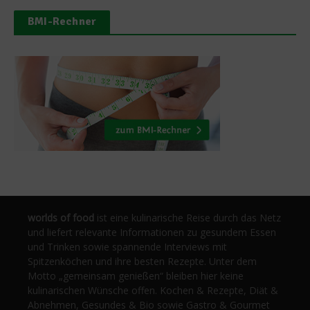
BMI-Rechner
worlds of food
ist eine kulinarische Reise durch das Netz
und liefert relevante Informationen zu gesundem Essen
und Trinken sowie spannende Interviews mit
Spitzenköchen und ihre besten Rezepte. Unter dem
Motto „gemeinsam genießen“ bleiben hier keine
kulinarischen Wünsche offen. Kochen & Rezepte, Diät &
Abnehmen, Gesundes & Bio sowie Gastro & Gourmet