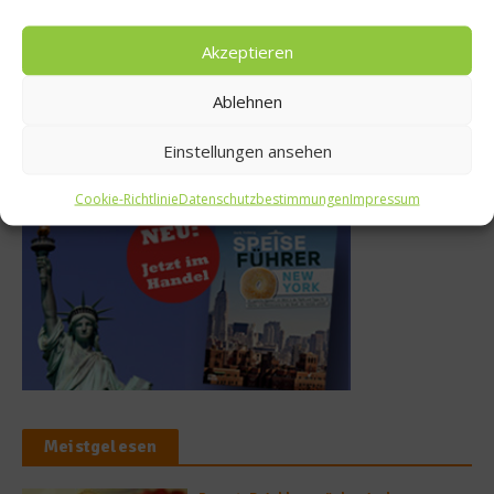
Ganz schön sportlich: Die
Sinnvoll oder nicht?
Kartoffel
Nahrungsergänzung für
Akzeptieren
Freizeitsportler
6. April 2016
11. Oktober 2015
Ablehnen
Einstellungen ansehen
Buchtipp
Cookie-Richtlinie
Datenschutzbestimmungen
Impressum
Meistgelesen