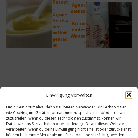
Rezept
Aguar
:
diente
Dijon-
–
Senfsa
Brenn
uce
endes
selbst
Wasse
gemac
r
ht
Ähnliche Beiträge
Einwilligung verwalten
Um dir ein optimales Erlebnis zu bieten, verwenden wir Technologien
wie Cookies, um Geräteinformationen zu speichern und/oder darauf
zuzugreifen. Wenn du diesen Technologien zustimmst, können wir
Daten wie das Surfverhalten oder eindeutige IDs auf dieser Website
verarbeiten. Wenn du deine Einwillligung nicht erteilst oder zurückziehst,
können bestimmte Merkmale und Funktionen beeinträchtigt werden.