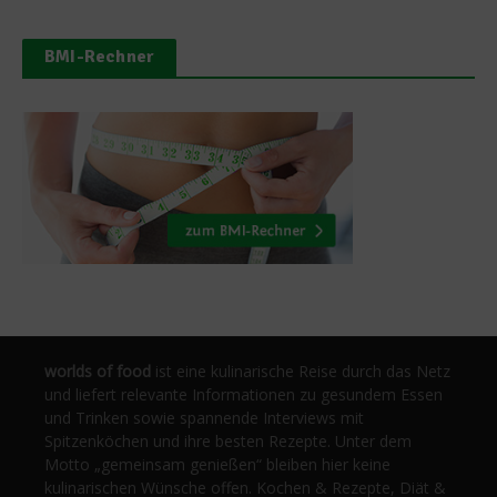
BMI-Rechner
worlds of food
ist eine kulinarische Reise durch das Netz
und liefert relevante Informationen zu gesundem Essen
und Trinken sowie spannende Interviews mit
Spitzenköchen und ihre besten Rezepte. Unter dem
Motto „gemeinsam genießen“ bleiben hier keine
kulinarischen Wünsche offen. Kochen & Rezepte, Diät &