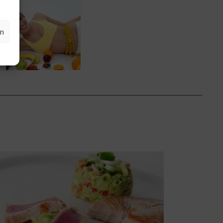
tt
en