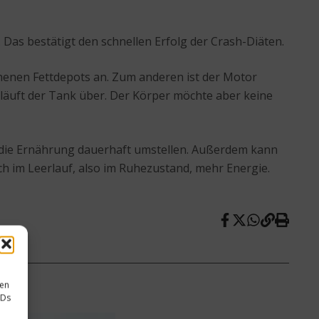
 Das bestätigt den schnellen Erfolg der Crash-Diäten.
chenen Fettdepots an. Zum anderen ist der Motor
, läuft der Tank über. Der Körper möchte aber keine
d die Ernährung dauerhaft umstellen. Außerdem kann
 im Leerlauf, also im Ruhezustand, mehr Energie.
sen
IDs