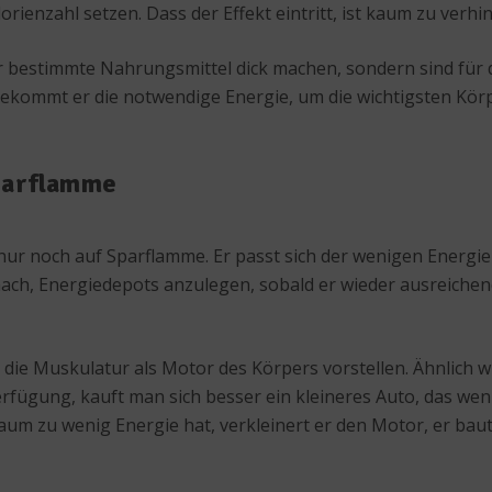
ienzahl setzen. Dass der Effekt eintritt, ist kaum zu verhi
hr bestimmte Nahrungsmittel dick machen, sondern sind für 
bekommt er die notwendige Energie, um die wichtigsten Kö
Sparflamme
nur noch auf Sparflamme. Er passt sich der wenigen Energie
ch, Energiedepots anzulegen, sobald er wieder ausreichend 
h die Muskulatur als Motor des Körpers vorstellen. Ähnlich
rfügung, kauft man sich besser ein kleineres Auto, das wen
aum zu wenig Energie hat, verkleinert er den Motor, er ba