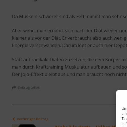
Da Muskeln schwerer sind als Fett, nimmt man sehr sch
Aber wehe, man ernährt sich nach der Diät wieder no
kleiner als vor der Diät. Er verbraucht also auch wen
Energie verschwenden. Darum legt er auch hier Depot
Statt auf radikale Diäten zu setzen, die dem Körper
man durch Krafttraining Muskulatur aufbauen und so
Der Jojo-Effekt bleibt aus und man braucht noch nicht
Beitrag teilen
Um 
um 
Tec
vorheriger Beitrag
auf