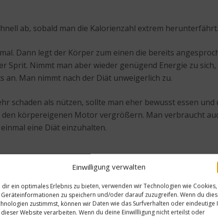
nell ab, sobald man die Kalorienzahl extrem herunterfährt.
rmal. Dann legt der Körper zum einen die bereits angespro
iger Sprit. Nimmt man aber wieder genügend Energie zu sich
s an. Man nimmt nach der Diät unweigerlich zu.
 mehr schaden als nützen, sollte man eher bewusst essen un
 den körpereigenen Motor vergrößern. Man verbraucht auch
 einmal eine Diät einzuhalten.
Einwilligung verwalten
dir ein optimales Erlebnis zu bieten, verwenden wir Technologien wie Cookies,
Geräteinformationen zu speichern und/oder darauf zuzugreifen. Wenn du die
hnologien zustimmst, können wir Daten wie das Surfverhalten oder eindeutige 
Nächster Beitrag
 dieser Website verarbeiten. Wenn du deine Einwillligung nicht erteilst oder