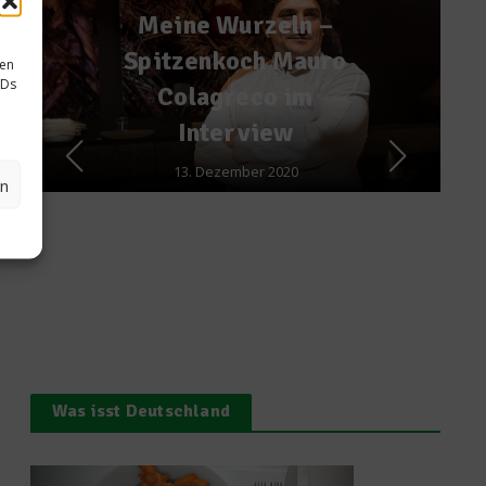
sen
IDs
Partner
kalorientabelle.net
en
17. August 2011
Was isst Deutschland