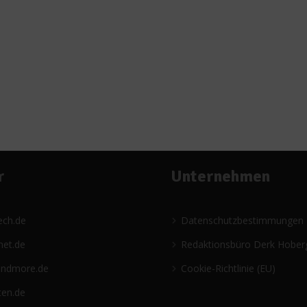
r
Unternehmen
ech.de
Datenschutzbestimmungen
net.de
Redaktionsbüro Derk Hober
andmore.de
Cookie-Richtlinie (EU)
ten.de