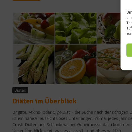
Um 
um 
Tec
auf
zur
Diäten
Diäten im Überblick
Brigitte, Atkins- oder Glyx-Diät – die Suche nach der richtigen D
ist ein nahezu aussichtsloses Unterfangen. Zumal jedes Jahr n
Crash-Diäten und Schlankmacher-Geheimnisse dazu kommen.
Unser Überblick zeigt, was es alles gibt und ob es wirklich