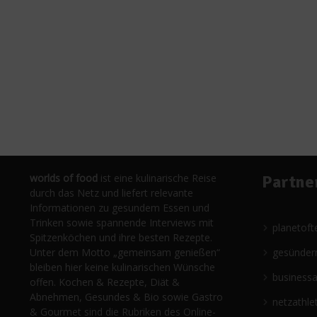
worlds of food
ist eine kulinarische Reise
Partne
durch das Netz und liefert relevante
Informationen zu gesundem Essen und
Trinken sowie spannende Interviews mit
planetoft
Spitzenköchen und ihre besten Rezepte.
Unter dem Motto „gemeinsam genießen“
gesünder
bleiben hier keine kulinarischen Wünsche
business
offen. Kochen & Rezepte, Diät &
Abnehmen, Gesundes & Bio sowie Gastro
netzathle
& Gourmet sind die Rubriken des Online-