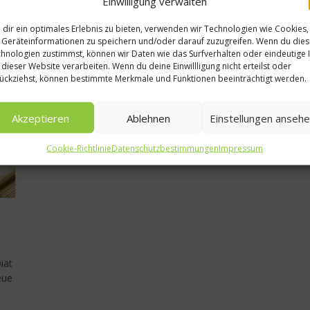
Einwilligung verwalten
Weiterlesen
Meine Wurzeln –
dir ein optimales Erlebnis zu bieten, verwenden wir Technologien wie Cookies,
Spitzenkoch Mauro
Geräteinformationen zu speichern und/oder darauf zuzugreifen. Wenn du die
hnologien zustimmst, können wir Daten wie das Surfverhalten oder eindeutige 
Colagreco im
 dieser Website verarbeiten. Wenn du deine Einwillligung nicht erteilst oder
ückziehst, können bestimmte Merkmale und Funktionen beeinträchtigt werden.
Interview
13. Dezember 2020
Akzeptieren
Ablehnen
Einstellungen anseh
Cookie-Richtlinie
Datenschutzbestimmungen
Impressum
iät
eue