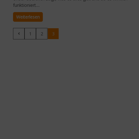
funktioniert....
Weiterlesen
1
2
3