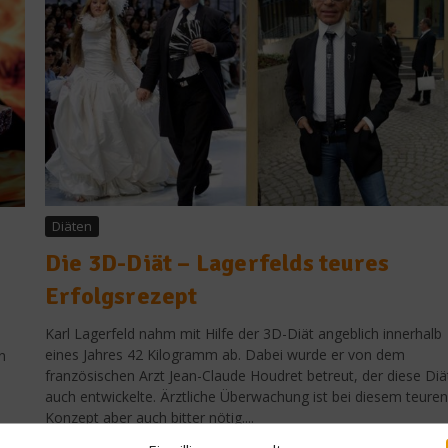
Diäten
Die 3D-Diät – Lagerfelds teures
Erfolgsrezept
Karl Lagerfeld nahm mit Hilfe der 3D-Diät angeblich innerhalb
eines Jahres 42 Kilogramm ab. Dabei wurde er von dem
n
französischen Arzt Jean-Claude Houdret betreut, der diese Diä
auch entwickelte. Ärztliche Überwachung ist bei diesem teuren
Konzept aber auch bitter nötig....
Spitzenköche