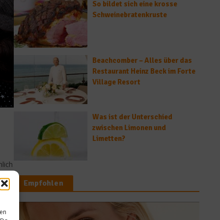
So bildet sich eine krosse
Schweinebratenkruste
Beachcomber – Alles über das
Restaurant Heinz Beck im Forte
Village Resort
Was ist der Unterschied
zwischen Limonen und
Limetten?
lich
n
Empfohlen
sen
Rezepte