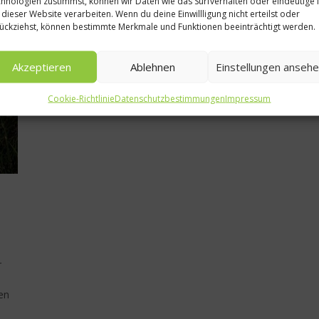
hnologien zustimmst, können wir Daten wie das Surfverhalten oder eindeutige 
Ratgeber Gesundheit
 dieser Website verarbeiten. Wenn du deine Einwillligung nicht erteilst oder
ückziehst, können bestimmte Merkmale und Funktionen beeinträchtigt werden.
Zahnfreundlich esse
und trinken
Akzeptieren
Ablehnen
Einstellungen anseh
31. März 2017
Cookie-Richtlinie
Datenschutzbestimmungen
Impressum
r
en