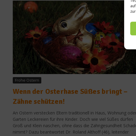
Tec
auf
zur
Frohe Ostern
Wenn der Osterhase Süßes bringt –
Zähne schützen!
An Ostern verstecken Eltern traditionell in Haus, Wohnung ode
Garten Leckereien für ihre Kinder. Doch wie viel Süßes dürfen
Groß und Klein naschen, ohne dass die Zahngesundheit Schad
nimmt? Dazu beantwortet Dr. Roland Althoff (46), leitender