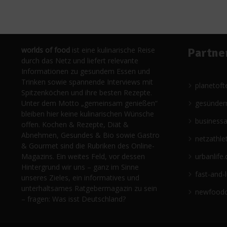
worlds of food
ist eine kulinarische Reise
Partne
durch das Netz und liefert relevante
Informationen zu gesundem Essen und
Trinken sowie spannende Interviews mit
planetoft
Spitzenköchen und ihre besten Rezepte.
Unter dem Motto „gemeinsam genießen“
gesünder
bleiben hier keine kulinarischen Wünsche
business
offen. Kochen & Rezepte, Diät &
Abnehmen, Gesundes & Bio sowie Gastro
netzathle
& Gourmet sind die Rubriken des Online-
Magazins. Ein weites Feld, vor dessen
urbanlife.
Hintergrund wir uns – ganz im Sinne
fast-and-
unseres Zieles, ein informatives und
unterhaltsames Ratgebermagazin zu sein
newfoodc
– fragen: Was isst Deutschland?