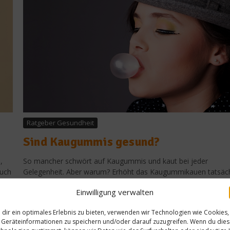
Ratgeber Gesundheit
Sind Kaugummis gesund?
,
So mancher schwört auf Kaugummis und kaut bei jeder
auch
Gelegenheit. Aber warum? Erhöht das Kaugummikauen tatsäch
die Konzentrationsfähigkeit? worlds of food nennt die positive
Einwilligung verwalten
Auswirkungen....
dir ein optimales Erlebnis zu bieten, verwenden wir Technologien wie Cookies,
Weiterlesen
Geräteinformationen zu speichern und/oder darauf zuzugreifen. Wenn du die