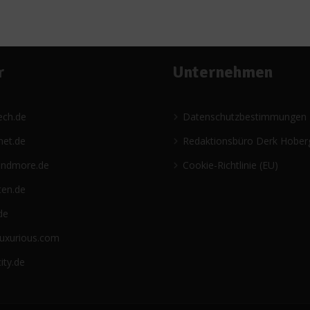
r
Unternehmen
ech.de
Datenschutzbestimmungen
net.de
Redaktionsbüro Derk Hober
andmore.de
Cookie-Richtlinie (EU)
ten.de
de
luxurious.com
ity.de