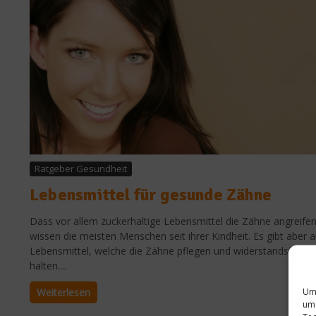
Ratgeber Gesundheit
Lebensmittel für gesunde Zähne
Dass vor allem zuckerhaltige Lebensmittel die Zähne angreifen
wissen die meisten Menschen seit ihrer Kindheit. Es gibt aber 
Lebensmittel, welche die Zähne pflegen und widerstandsfähig
halten....
Um 
Weiterlesen
um 