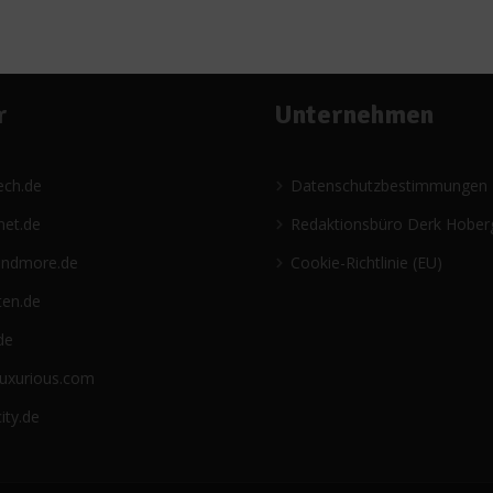
r
Unternehmen
ech.de
Datenschutzbestimmungen
net.de
Redaktionsbüro Derk Hober
andmore.de
Cookie-Richtlinie (EU)
ten.de
de
luxurious.com
ity.de