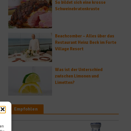
So bildet sich eine krosse
Schweinebratenkruste
Beachcomber – Alles über das
Restaurant Heinz Beck im Forte
Village Resort
Was ist der Unterschied
zwischen Limonen und
Limetten?
Empfohlen
sen
Reise