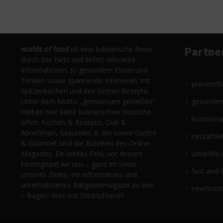
worlds of food
ist eine kulinarische Reise
Partne
durch das Netz und liefert relevante
Informationen zu gesundem Essen und
Trinken sowie spannende Interviews mit
planetoft
Spitzenköchen und ihre besten Rezepte.
Unter dem Motto „gemeinsam genießen“
gesünder
bleiben hier keine kulinarischen Wünsche
business
offen. Kochen & Rezepte, Diät &
Abnehmen, Gesundes & Bio sowie Gastro
netzathle
& Gourmet sind die Rubriken des Online-
Magazins. Ein weites Feld, vor dessen
urbanlife.
Hintergrund wir uns – ganz im Sinne
fast-and-
unseres Zieles, ein informatives und
unterhaltsames Ratgebermagazin zu sein
newfoodc
– fragen: Was isst Deutschland?