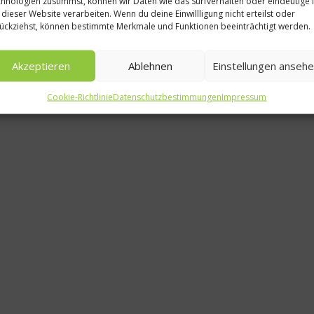
hnologien zustimmst, können wir Daten wie das Surfverhalten oder eindeutige 
 dieser Website verarbeiten. Wenn du deine Einwillligung nicht erteilst oder
ückziehst, können bestimmte Merkmale und Funktionen beeinträchtigt werden.
Metaxa
Akzeptieren
Ablehnen
Einstellungen anseh
Cookie-Richtlinie
Datenschutzbestimmungen
Impressum