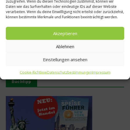
zuzugreifen. Wenn du diesen Technologien zustimmst, können wir
Weltgrößte Spirituosen-Sammlung soll für 6
Daten wie das Surfverhalten oder eindeutige IDs auf dieser Website
verarbeiten. Wenn du deine Einwillligung nicht erteilst oder zurückziehst,
Millionen Euro verkauft werden!
können bestimmte Merkmale und Funktionen beeinträchtigt werden.
Der Niederländer Bay van der Bunt hat sich den Titel als
Besitzer der “weltgrößten klassischen Spirituosen-Sammlung”
Akzeptieren
verdient. Er ist aber dazu bereit, diesen Titel für 6 Millionen
Euro aufzugeben. Die historische Sammlung besteht aus mehr
Ablehnen
als 5,000 abgefüllten Getränken wie zum Beispiel 250 Jahre
alten Kognak, Whisky, Armagnac, Portwein, Madeira sowie
Einstellungen ansehen
andere seltene Spirituosen....
Cookie-Richtlinie
Datenschutzbestimmungen
Impressum
Weiterlesen
Buchtipp