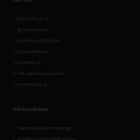
planetoftech.de
gesündernet.de
businessandmore.de
netzathleten.de
urbanlife.de
fast-and-luxurious.com
newfoodcity.de
Unternehmen
Datenschutzbestimmungen
Redaktionsbüro Derk Hoberg