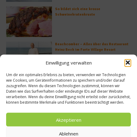
So bildet sich eine krosse
Schweinebratenkruste
Beachcomber – Alles über das Restaurant
Heinz Beck im Forte Village Resort
Einwilligung verwalten
Um dir ein optimales Erlebnis zu bieten, verwenden wir Technologien
Was ist der Unterschied zwischen Limonen
wie Cookies, um Geräteinformationen zu speichern und/oder darauf
und Limetten?
zuzugreifen. Wenn du diesen Technologien zustimmst, können wir
Daten wie das Surfverhalten oder eindeutige IDs auf dieser Website
verarbeiten. Wenn du deine Einwillligung nicht erteilst oder zurückziehst,
können bestimmte Merkmale und Funktionen beeinträchtigt werden.
Akzeptieren
Empfohlen
Ablehnen