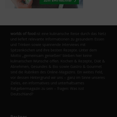
worlds of food
ist eine kulinarische Reise durch das Netz
und liefert relevante Informationen zu gesundem Essen
und Trinken sowie spannende Interviews mit
Spitzenköchen und ihre besten Rezepte. Unter dem
Motto „gemeinsam genießen“ bleiben hier keine
kulinarischen Wünsche offen. Kochen & Rezepte, Diät &
Abnehmen, Gesundes & Bio sowie Gastro & Gourmet
sind die Rubriken des Online-Magazins. Ein weites Feld,
vor dessen Hintergrund wir uns – ganz im Sinne unseres
Zieles, ein informatives und unterhaltsames
Ratgebermagazin zu sein – fragen: Was isst
Deutschland?
Partner