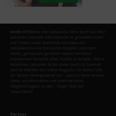
worlds of food
ist eine kulinarische Reise durch das Netz
und liefert relevante Informationen zu gesundem Essen
und Trinken sowie spannende Interviews mit
Spitzenköchen und ihre besten Rezepte. Unter dem
Motto „gemeinsam genießen“ bleiben hier keine
kulinarischen Wünsche offen. Kochen & Rezepte, Diät &
Abnehmen, Gesundes & Bio sowie Gastro & Gourmet
sind die Rubriken des Online-Magazins. Ein weites Feld,
vor dessen Hintergrund wir uns – ganz im Sinne unseres
Zieles, ein informatives und unterhaltsames
Ratgebermagazin zu sein – fragen: Was isst
Deutschland?
Partner