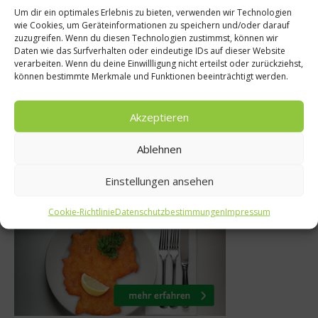
Um dir ein optimales Erlebnis zu bieten, verwenden wir Technologien
wie Cookies, um Geräteinformationen zu speichern und/oder darauf
News
ise
zuzugreifen. Wenn du diesen Technologien zustimmst, können wir
Daten wie das Surfverhalten oder eindeutige IDs auf dieser Website
Zweite Dönerm
ant OXBO im
verarbeiten. Wenn du deine Einwillligung nicht erteilst oder zurückziehst,
Berlin
können bestimmte Merkmale und Funktionen beeinträchtigt werden.
a Waterfront
5. August 20
i 2024
Akzeptieren
Ablehnen
Einstellungen ansehen
Was isst Deutschland
Cookie-Richtlinie
Datenschutzbestimmungen
Impressum