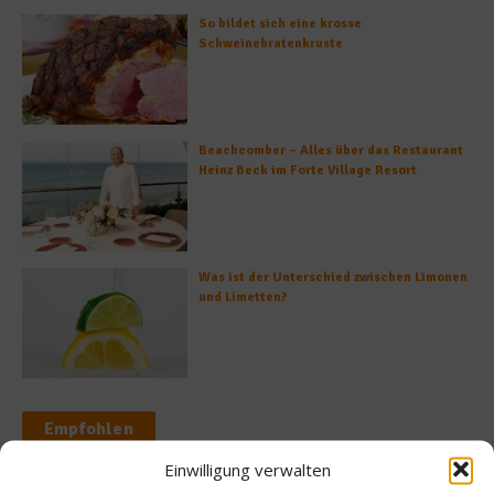
So bildet sich eine krosse
Schweinebratenkruste
Beachcomber – Alles über das Restaurant
Heinz Beck im Forte Village Resort
Was ist der Unterschied zwischen Limonen
und Limetten?
Empfohlen
Einwilligung verwalten