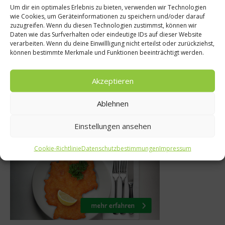
Um dir ein optimales Erlebnis zu bieten, verwenden wir Technologien
stro & Gourmet
Was isst 
wie Cookies, um Geräteinformationen zu speichern und/oder darauf
zuzugreifen. Wenn du diesen Technologien zustimmst, können wir
ingau Gourmet &
Der „Golden
Daten wie das Surfverhalten oder eindeutige IDs auf dieser Website
estival feiert
2011 – Die 
verarbeiten. Wenn du deine Einwillligung nicht erteilst oder zurückziehst,
können bestimmte Merkmale und Funktionen beeinträchtigt werden.
Jubiläum
Ja
 Dezember 2015
19. M
Akzeptieren
Ablehnen
Was isst Deutschland
Einstellungen ansehen
Cookie-Richtlinie
Datenschutzbestimmungen
Impressum