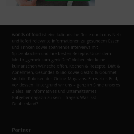
worlds of food
ist eine kulinarische Reise durch das Netz
und liefert relevante Informationen zu gesundem Essen
und Trinken sowie spannende Interviews mit
Spitzenköchen und ihre besten Rezepte. Unter dem
Motto „gemeinsam genießen“ bleiben hier keine
kulinarischen Wünsche offen. Kochen & Rezepte, Diät &
Abnehmen, Gesundes & Bio sowie Gastro & Gourmet
sind die Rubriken des Online-Magazins. Ein weites Feld,
vor dessen Hintergrund wir uns – ganz im Sinne unseres
Zieles, ein informatives und unterhaltsames
Ratgebermagazin zu sein – fragen: Was isst
Deutschland?
Partner