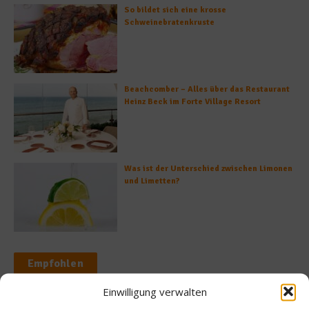
So bildet sich eine krosse
Schweinebratenkruste
Beachcomber – Alles über das Restaurant
Heinz Beck im Forte Village Resort
Was ist der Unterschied zwischen Limonen
und Limetten?
Empfohlen
Einwilligung verwalten