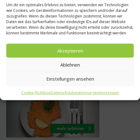
Um dir ein optimales Erlebnis zu bieten, verwenden wir Technologien
wie Cookies, um Geräteinformationen zu speichern und/oder darauf
Gastro & Gourmet
zuzugreifen. Wenn du diesen Technologien zustimmst, können wir
Daten wie das Surfverhalten oder eindeutige IDs auf dieser Website
Danke fürs Schlürfen
schwendun
verarbeiten. Wenn du deine Einwillligung nicht erteilst oder zurückziehst,
Ramen in New Y
können bestimmte Merkmale und Funktionen beeinträchtigt werden.
1. April 2019
Akzeptieren
2015
Ablehnen
Einstellungen ansehen
Was isst Deutschland
Cookie-Richtlinie
Datenschutzbestimmungen
Impressum