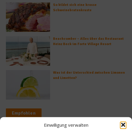
So bildet sich eine krosse
Schweinebratenkruste
Beachcomber – Alles über das Restaurant
Heinz Beck im Forte Village Resort
Was ist der Unterschied zwischen Limonen
und Limetten?
Empfohlen
Einwilligung verwalten