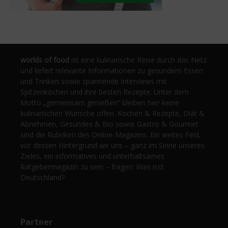
worlds of food
ist eine kulinarische Reise durch das Netz
und liefert relevante Informationen zu gesundem Essen
und Trinken sowie spannende Interviews mit
Spitzenköchen und ihre besten Rezepte. Unter dem
Motto „gemeinsam genießen“ bleiben hier keine
kulinarischen Wünsche offen. Kochen & Rezepte, Diät &
Abnehmen, Gesundes & Bio sowie Gastro & Gourmet
sind die Rubriken des Online-Magazins. Ein weites Feld,
vor dessen Hintergrund wir uns – ganz im Sinne unseres
Zieles, ein informatives und unterhaltsames
Ratgebermagazin zu sein – fragen: Was isst
Deutschland?
Partner