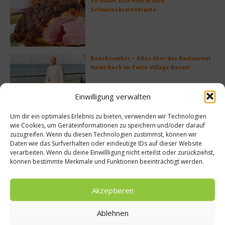
So bildet sich eine krosse
Schweinebratenkruste
Beachcomber – Alles über das Restaurant
Heinz Beck im Forte Village Resort
Einwilligung verwalten
Um dir ein optimales Erlebnis zu bieten, verwenden wir Technologien
Was ist der Unterschied zwischen Limonen
wie Cookies, um Geräteinformationen zu speichern und/oder darauf
und Limetten?
zuzugreifen. Wenn du diesen Technologien zustimmst, können wir
Daten wie das Surfverhalten oder eindeutige IDs auf dieser Website
verarbeiten. Wenn du deine Einwillligung nicht erteilst oder zurückziehst,
können bestimmte Merkmale und Funktionen beeinträchtigt werden.
Empfohlen
Akzeptieren
Ablehnen