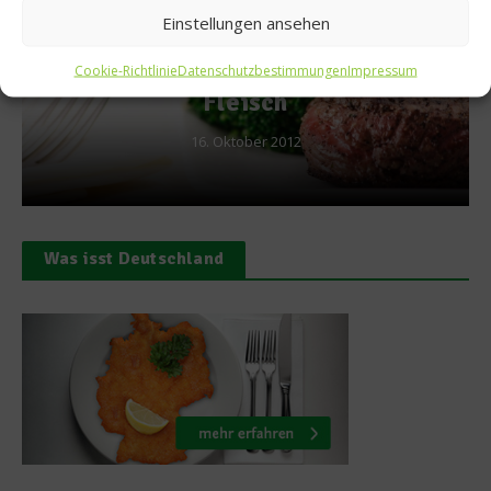
Spargelwelten
Einstellungen ansehen
Rinderfilet mit Sch
Reifes
Cookie-Richtlinie
Datenschutzbestimmungen
Impressum
Chilikruste und grü
Spargel
11. Mai 2018
Was isst Deutschland