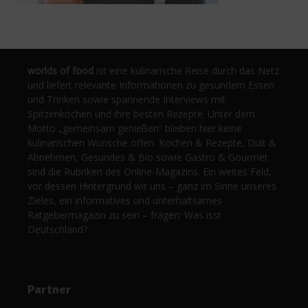
worlds of food
ist eine kulinarische Reise durch das Netz
und liefert relevante Informationen zu gesundem Essen
und Trinken sowie spannende Interviews mit
Spitzenköchen und ihre besten Rezepte. Unter dem
Motto „gemeinsam genießen“ bleiben hier keine
kulinarischen Wünsche offen. Kochen & Rezepte, Diät &
Abnehmen, Gesundes & Bio sowie Gastro & Gourmet
sind die Rubriken des Online-Magazins. Ein weites Feld,
vor dessen Hintergrund wir uns – ganz im Sinne unseres
Zieles, ein informatives und unterhaltsames
Ratgebermagazin zu sein – fragen: Was isst
Deutschland?
Partner