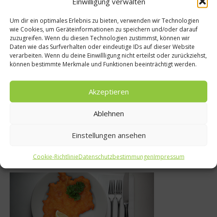
Einwilligung verwalten
Um dir ein optimales Erlebnis zu bieten, verwenden wir Technologien
wie Cookies, um Geräteinformationen zu speichern und/oder darauf
 & Bio
zuzugreifen. Wenn du diesen Technologien zustimmst, können wir
Kochen & Rezep
Daten wie das Surfverhalten oder eindeutige IDs auf dieser Website
ch Kneipp:
verarbeiten. Wenn du deine Einwillligung nicht erteilst oder zurückziehst,
Spätzle selber m
können bestimmte Merkmale und Funktionen beeinträchtigt werden.
 sollen Spaß
dem Spätzle-S
en“
Akzeptieren
13. Februar 201
 2021
Ablehnen
Einstellungen ansehen
Was isst Deutschland
Cookie-Richtlinie
Datenschutzbestimmungen
Impressum