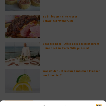
So bildet sich eine krosse
Schweinebratenkruste
Beachcomber – Alles über das Restaurant
Heinz Beck im Forte Village Resort
Was ist der Unterschied zwischen Limonen
und Limetten?
Empfohlen