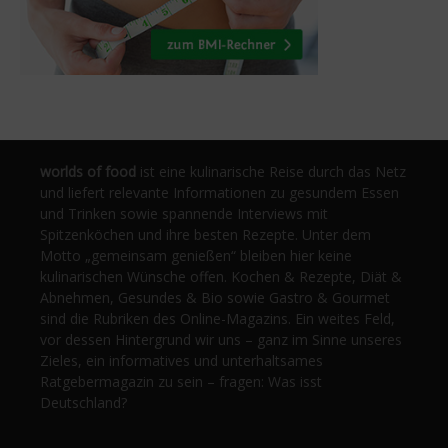
worlds of food
ist eine kulinarische Reise durch das Netz
und liefert relevante Informationen zu gesundem Essen
und Trinken sowie spannende Interviews mit
Spitzenköchen und ihre besten Rezepte. Unter dem
Motto „gemeinsam genießen“ bleiben hier keine
kulinarischen Wünsche offen. Kochen & Rezepte, Diät &
Abnehmen, Gesundes & Bio sowie Gastro & Gourmet
sind die Rubriken des Online-Magazins. Ein weites Feld,
vor dessen Hintergrund wir uns – ganz im Sinne unseres
Zieles, ein informatives und unterhaltsames
Ratgebermagazin zu sein – fragen: Was isst
Deutschland?