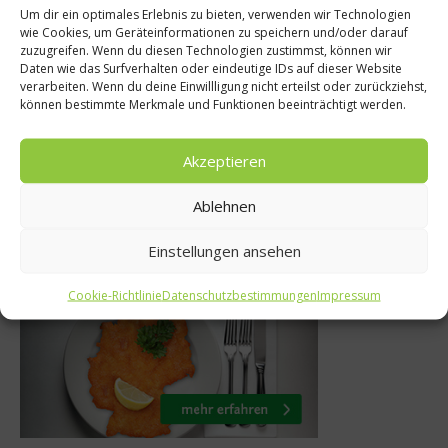
Um dir ein optimales Erlebnis zu bieten, verwenden wir Technologien
te
wie Cookies, um Geräteinformationen zu speichern und/oder darauf
Ratgeber Gesundh
zuzugreifen. Wenn du diesen Technologien zustimmst, können wir
Huhn mit
Daten wie das Surfverhalten oder eindeutige IDs auf dieser Website
Richtige Ernähr
ln von
verarbeiten. Wenn du deine Einwillligung nicht erteilst oder zurückziehst,
Blasenentzün
können bestimmte Merkmale und Funktionen beeinträchtigt werden.
 Anne Haug
1. September 20
 2012
Akzeptieren
Ablehnen
Was isst Deutschland
Einstellungen ansehen
Cookie-Richtlinie
Datenschutzbestimmungen
Impressum