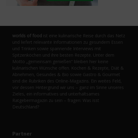
worlds of food
ist eine kulinarische Reise durch das Netz
und liefert relevante Informationen zu gesundem Essen
und Trinken sowie spannende Interviews mit
Spitzenköchen und ihre besten Rezepte. Unter dem
Motto „gemeinsam genießen“ bleiben hier keine
kulinarischen Wünsche offen. Kochen & Rezepte, Diät &
Abnehmen, Gesundes & Bio sowie Gastro & Gourmet
sind die Rubriken des Online-Magazins. Ein weites Feld,
vor dessen Hintergrund wir uns – ganz im Sinne unseres
Zieles, ein informatives und unterhaltsames
Ratgebermagazin zu sein – fragen: Was isst
Deutschland?
Partner