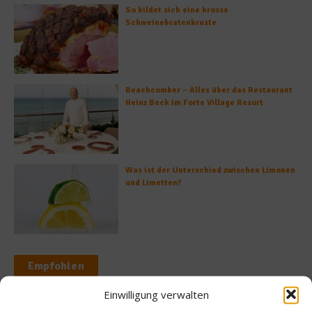
So bildet sich eine krosse
Schweinebratenkruste
Beachcomber – Alles über das Restaurant
Heinz Beck im Forte Village Resort
Was ist der Unterschied zwischen Limonen
und Limetten?
Empfohlen
Einwilligung verwalten