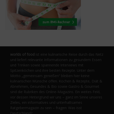
worlds of food
ist eine kulinarische Reise durch das Netz
und liefert relevante Informationen zu gesundem Essen
und Trinken sowie spannende Interviews mit
Spitzenköchen und ihre besten Rezepte. Unter dem
Motto „gemeinsam genießen“ bleiben hier keine
kulinarischen Wünsche offen. Kochen & Rezepte, Diät &
Abnehmen, Gesundes & Bio sowie Gastro & Gourmet
sind die Rubriken des Online-Magazins. Ein weites Feld,
vor dessen Hintergrund wir uns – ganz im Sinne unseres
Zieles, ein informatives und unterhaltsames
Ratgebermagazin zu sein – fragen: Was isst
Deutschland?