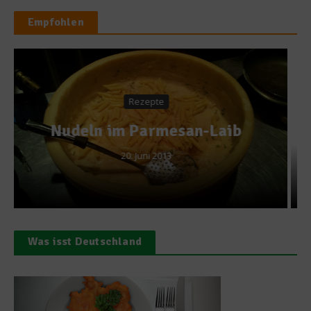
Empfohlen
Rezepte
Rezept: Lammchops vom
Grill mit Wildkräutersalat
3. Oktober 2013
Was isst Deutschland