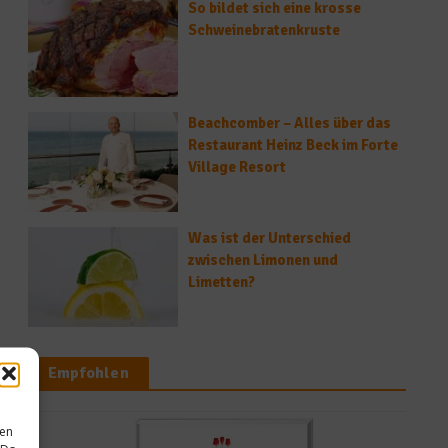
So bildet sich eine krosse
Schweinebratenkruste
Beachcomber – Alles über das
Restaurant Heinz Beck im Forte
Village Resort
Was ist der Unterschied
zwischen Limonen und
Limetten?
Empfohlen
sen
Rezepte