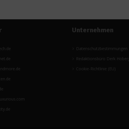
r
Unternehmen
ech.de
Datenschutzbestimmungen
net.de
Redaktionsbüro Derk Hober
andmore.de
Cookie-Richtlinie (EU)
ten.de
de
luxurious.com
ity.de