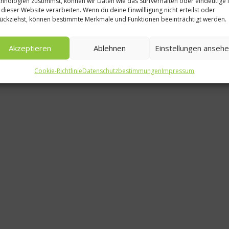
hnologien zustimmst, können wir Daten wie das Surfverhalten oder eindeutige 
 dieser Website verarbeiten. Wenn du deine Einwillligung nicht erteilst oder
ückziehst, können bestimmte Merkmale und Funktionen beeinträchtigt werden.
Frenzel
Akzeptieren
Ablehnen
Einstellungen anseh
9
Cookie-Richtlinie
Datenschutzbestimmungen
Impressum