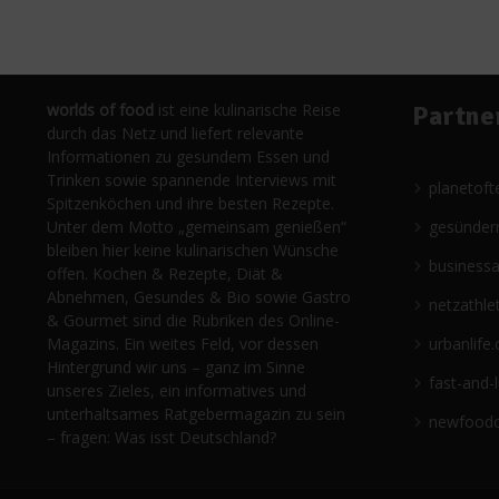
worlds of food
ist eine kulinarische Reise
Partne
durch das Netz und liefert relevante
Informationen zu gesundem Essen und
Trinken sowie spannende Interviews mit
planetoft
Spitzenköchen und ihre besten Rezepte.
Unter dem Motto „gemeinsam genießen“
gesünder
bleiben hier keine kulinarischen Wünsche
business
offen. Kochen & Rezepte, Diät &
Abnehmen, Gesundes & Bio sowie Gastro
netzathle
& Gourmet sind die Rubriken des Online-
Magazins. Ein weites Feld, vor dessen
urbanlife.
Hintergrund wir uns – ganz im Sinne
fast-and-
unseres Zieles, ein informatives und
unterhaltsames Ratgebermagazin zu sein
newfoodc
– fragen: Was isst Deutschland?