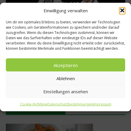
Rezepte
hrt:
Einwilligung verwalten
Rezept: Glasierte Ma
enlos für
Um dir ein optimales Erlebnis zu bieten, verwenden wir Technologien
28. Oktober 2013
wie Cookies, um Geräteinformationen zu speichern und/oder darauf
zuzugreifen. Wenn du diesen Technologien zustimmst, können wir
Daten wie das Surfverhalten oder eindeutige IDs auf dieser Website
verarbeiten. Wenn du deine Einwillligung nicht erteilst oder zurückziehst,
können bestimmte Merkmale und Funktionen beeinträchtigt werden.
Akzeptieren
Ablehnen
Einstellungen ansehen
Cookie-Richtlinie
Datenschutzbestimmungen
Impressum
Was isst Deutschland