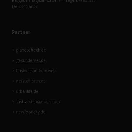
Ratgebermagazin zu sein – fragen: Was isst
Deutschland?
Partner
planetoftech.de
gesündernet.de
businessandmore.de
netzathleten.de
urbanlife.de
fast-and-luxurious.com
newfoodcity.de