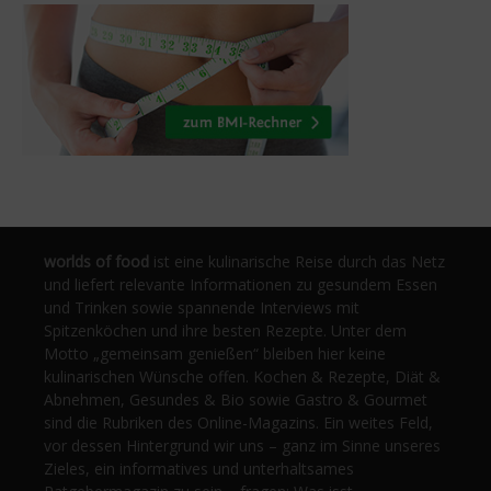
worlds of food
ist eine kulinarische Reise durch das Netz
und liefert relevante Informationen zu gesundem Essen
und Trinken sowie spannende Interviews mit
Spitzenköchen und ihre besten Rezepte. Unter dem
Motto „gemeinsam genießen“ bleiben hier keine
kulinarischen Wünsche offen. Kochen & Rezepte, Diät &
Abnehmen, Gesundes & Bio sowie Gastro & Gourmet
sind die Rubriken des Online-Magazins. Ein weites Feld,
vor dessen Hintergrund wir uns – ganz im Sinne unseres
Zieles, ein informatives und unterhaltsames