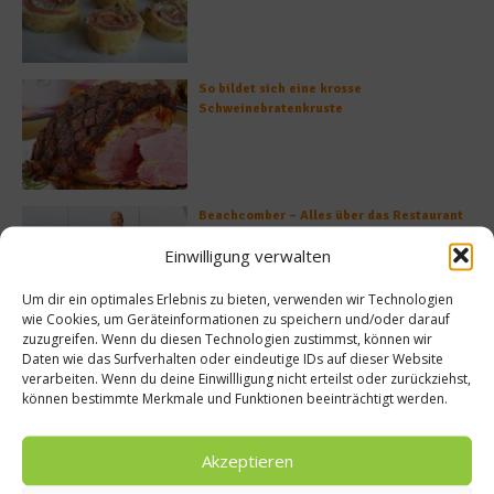
So bildet sich eine krosse
Schweinebratenkruste
Beachcomber – Alles über das Restaurant
Heinz Beck im Forte Village Resort
Einwilligung verwalten
Um dir ein optimales Erlebnis zu bieten, verwenden wir Technologien
wie Cookies, um Geräteinformationen zu speichern und/oder darauf
zuzugreifen. Wenn du diesen Technologien zustimmst, können wir
Was ist der Unterschied zwischen Limonen
Daten wie das Surfverhalten oder eindeutige IDs auf dieser Website
und Limetten?
verarbeiten. Wenn du deine Einwillligung nicht erteilst oder zurückziehst,
können bestimmte Merkmale und Funktionen beeinträchtigt werden.
Akzeptieren
Empfohlen