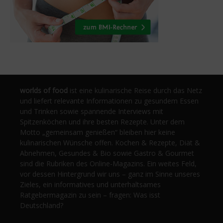
worlds of food
ist eine kulinarische Reise durch das Netz
und liefert relevante Informationen zu gesundem Essen
und Trinken sowie spannende Interviews mit
Spitzenköchen und ihre besten Rezepte. Unter dem
Motto „gemeinsam genießen“ bleiben hier keine
kulinarischen Wünsche offen. Kochen & Rezepte, Diät &
Abnehmen, Gesundes & Bio sowie Gastro & Gourmet
sind die Rubriken des Online-Magazins. Ein weites Feld,
vor dessen Hintergrund wir uns – ganz im Sinne unseres
Zieles, ein informatives und unterhaltsames
Ratgebermagazin zu sein – fragen: Was isst
Deutschland?