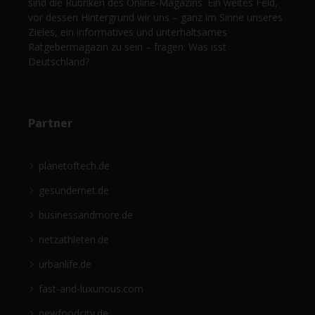
sind die Rubriken des Online-Magazins. Ein weites Feld,
vor dessen Hintergrund wir uns – ganz im Sinne unseres
Zieles, ein informatives und unterhaltsames
Ratgebermagazin zu sein – fragen: Was isst
Deutschland?
Partner
planetoftech.de
gesündernet.de
businessandmore.de
netzathleten.de
urbanlife.de
fast-and-luxurious.com
newfoodcity.de