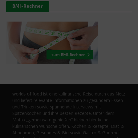
BMI-Rechner
worlds of food
ist eine kulinarische Reise durch das Netz
und liefert relevante Informationen zu gesundem Essen
und Trinken sowie spannende Interviews mit
Spitzenköchen und ihre besten Rezepte. Unter dem
Motto „gemeinsam genießen“ bleiben hier keine
kulinarischen Wünsche offen. Kochen & Rezepte, Diät &
Abnehmen, Gesundes & Bio sowie Gastro & Gourmet