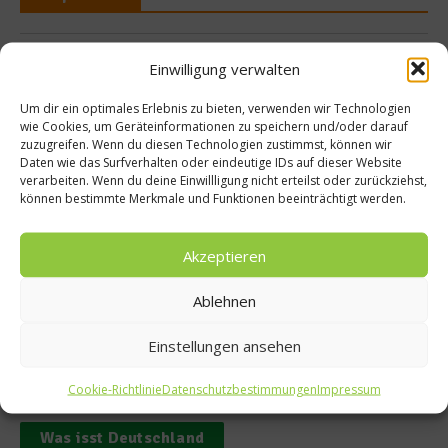
Einwilligung verwalten
News
Um dir ein optimales Erlebnis zu bieten, verwenden wir Technologien
Haderbräu Stu
wie Cookies, um Geräteinformationen zu speichern und/oder darauf
zuzugreifen. Wenn du diesen Technologien zustimmst, können wir
Wolfratshausen 
Daten wie das Surfverhalten oder eindeutige IDs auf dieser Website
pps
Michelin
verarbeiten. Wenn du deine Einwillligung nicht erteilst oder zurückziehst,
können bestimmte Merkmale und Funktionen beeinträchtigt werden.
TYLE
9. November 201
t 2013
Akzeptieren
Ablehnen
Einstellungen ansehen
Cookie-Richtlinie
Datenschutzbestimmungen
Impressum
Was isst Deutschland