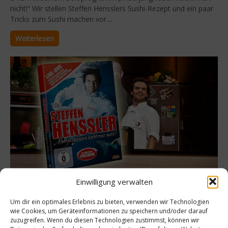
nicht!“ Wir stellen Steffen Hensslers Sushi-Rezept und ein paar
Tricks zum Sushi machen vor....
Weiterlesen
Einwilligung verwalten
Spitzenköche
Steffen Hensslers Live-DVD – Drei DVDs zu
Um dir ein optimales Erlebnis zu bieten, verwenden wir Technologien
wie Cookies, um Geräteinformationen zu speichern und/oder darauf
gewinnen
zuzugreifen. Wenn du diesen Technologien zustimmst, können wir