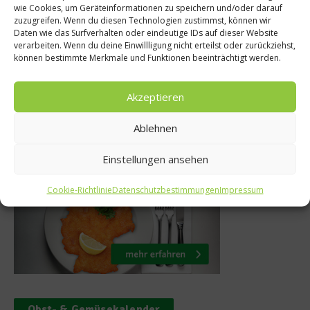
wie Cookies, um Geräteinformationen zu speichern und/oder darauf
Rezept: Lammc
angliste von
zuzugreifen. Wenn du diesen Technologien zustimmst, können wir
Daten wie das Surfverhalten oder eindeutige IDs auf dieser Website
Grill mit Wildkr
raveler
verarbeiten. Wenn du deine Einwillligung nicht erteilst oder zurückziehst,
können bestimmte Merkmale und Funktionen beeinträchtigt werden.
3. Oktober 20
i 2017
Akzeptieren
Ablehnen
Was isst Deutschland
Einstellungen ansehen
Cookie-Richtlinie
Datenschutzbestimmungen
Impressum
Obst- & Gemüsekalender