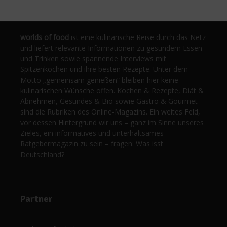
worlds of food
ist eine kulinarische Reise durch das Netz
und liefert relevante Informationen zu gesundem Essen
und Trinken sowie spannende Interviews mit
Spitzenköchen und ihre besten Rezepte. Unter dem
Motto „gemeinsam genießen“ bleiben hier keine
kulinarischen Wünsche offen. Kochen & Rezepte, Diät &
Abnehmen, Gesundes & Bio sowie Gastro & Gourmet
sind die Rubriken des Online-Magazins. Ein weites Feld,
vor dessen Hintergrund wir uns – ganz im Sinne unseres
Zieles, ein informatives und unterhaltsames
Ratgebermagazin zu sein – fragen: Was isst
Deutschland?
Partner