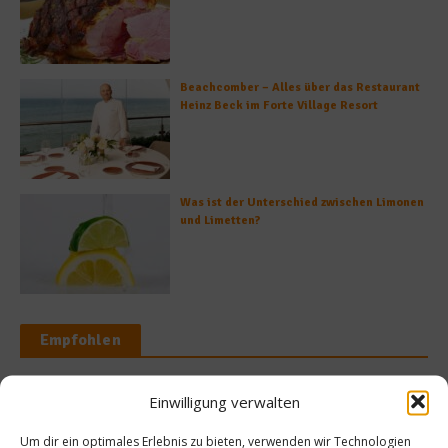
Beachcomber – Alles über das Restaurant
Heinz Beck im Forte Village Resort
Was ist der Unterschied zwischen Limonen
und Limetten?
Empfohlen
Einwilligung verwalten
Rezepte
ws
Um dir ein optimales Erlebnis zu bieten, verwenden wir Technologien