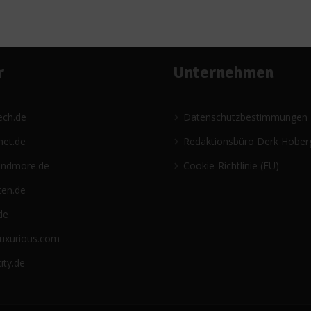
r
Unternehmen
ech.de
Datenschutzbestimmungen
net.de
Redaktionsbüro Derk Hober
andmore.de
Cookie-Richtlinie (EU)
ten.de
de
luxurious.com
ity.de