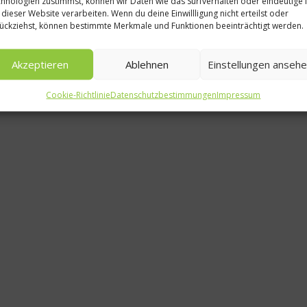
hnologien zustimmst, können wir Daten wie das Surfverhalten oder eindeutige 
Ne
 dieser Website verarbeiten. Wenn du deine Einwillligung nicht erteilst oder
ückziehst, können bestimmte Merkmale und Funktionen beeinträchtigt werden.
Jaspar Wcis
des Jah
Akzeptieren
Ablehnen
Einstellungen anseh
22. Okto
Cookie-Richtlinie
Datenschutzbestimmungen
Impressum