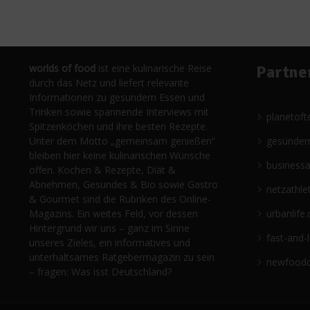
worlds of food
ist eine kulinarische Reise
Partne
durch das Netz und liefert relevante
Informationen zu gesundem Essen und
Trinken sowie spannende Interviews mit
planetoft
Spitzenköchen und ihre besten Rezepte.
Unter dem Motto „gemeinsam genießen“
gesünder
bleiben hier keine kulinarischen Wünsche
business
offen. Kochen & Rezepte, Diät &
Abnehmen, Gesundes & Bio sowie Gastro
netzathle
& Gourmet sind die Rubriken des Online-
Magazins. Ein weites Feld, vor dessen
urbanlife.
Hintergrund wir uns – ganz im Sinne
fast-and-
unseres Zieles, ein informatives und
unterhaltsames Ratgebermagazin zu sein
newfoodc
– fragen: Was isst Deutschland?