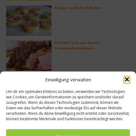
Rezept: Lachs-Ei-Röllchen
So bildet sich eine krosse
Schweinebratenkruste
Beachcomber – Alles über das Restaurant
Einwilligung verwalten
Heinz Beck im Forte Village Resort
Um dir ein optimales Erlebnis zu bieten, verwenden wir Technologien
wie Cookies, um Geräteinformationen zu speichern und/oder darauf
zuzugreifen. Wenn du diesen Technologien zustimmst, können wir
Daten wie das Surfverhalten oder eindeutige IDs auf dieser Website
Was ist der Unterschied zwischen Limonen
verarbeiten. Wenn du deine Einwillligung nicht erteilst oder zurückziehst,
und Limetten?
können bestimmte Merkmale und Funktionen beeinträchtigt werden.