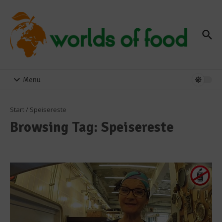
Zum Inhalt springen
Menu
Start
/
Speisereste
Browsing Tag: Speisereste