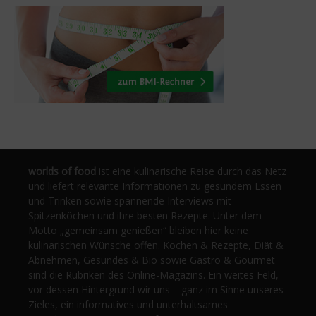
worlds of food
ist eine kulinarische Reise durch das Netz
und liefert relevante Informationen zu gesundem Essen
und Trinken sowie spannende Interviews mit
Spitzenköchen und ihre besten Rezepte. Unter dem
Motto „gemeinsam genießen“ bleiben hier keine
kulinarischen Wünsche offen. Kochen & Rezepte, Diät &
Abnehmen, Gesundes & Bio sowie Gastro & Gourmet
sind die Rubriken des Online-Magazins. Ein weites Feld,
vor dessen Hintergrund wir uns – ganz im Sinne unseres
Zieles, ein informatives und unterhaltsames