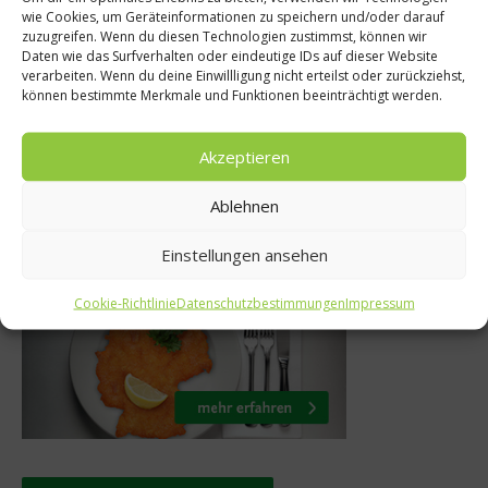
wie Cookies, um Geräteinformationen zu speichern und/oder darauf
: Estragon-
Weihnachten o
zuzugreifen. Wenn du diesen Technologien zustimmst, können wir
t Riesling
schlechtes Gewis
Daten wie das Surfverhalten oder eindeutige IDs auf dieser Website
verarbeiten. Wenn du deine Einwillligung nicht erteilst oder zurückziehst,
Grapefruits
Ernährungsti
können bestimmte Merkmale und Funktionen beeinträchtigt werden.
14
22. Dezember 2015
Akzeptieren
Ablehnen
Was isst Deutschland
Einstellungen ansehen
Cookie-Richtlinie
Datenschutzbestimmungen
Impressum