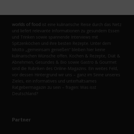
worlds of food
ist eine kulinarische Reise durch das Netz
und liefert relevante Informationen zu gesundem Essen
und Trinken sowie spannende Interviews mit
Spitzenköchen und ihre besten Rezepte. Unter dem
Motto „gemeinsam genießen“ bleiben hier keine
kulinarischen Wünsche offen. Kochen & Rezepte, Diät &
Abnehmen, Gesundes & Bio sowie Gastro & Gourmet
sind die Rubriken des Online-Magazins. Ein weites Feld,
vor dessen Hintergrund wir uns – ganz im Sinne unseres
Zieles, ein informatives und unterhaltsames
Ratgebermagazin zu sein – fragen: Was isst
Deutschland?
Partner