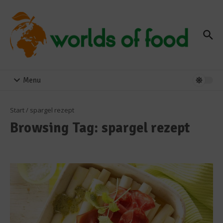
Zum Inhalt springen
Menu
Start
/
spargel rezept
Browsing Tag: spargel rezept