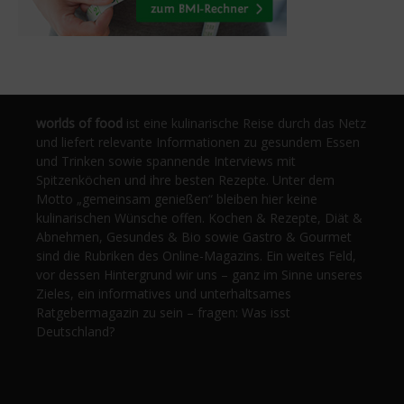
worlds of food
ist eine kulinarische Reise durch das Netz
und liefert relevante Informationen zu gesundem Essen
und Trinken sowie spannende Interviews mit
Spitzenköchen und ihre besten Rezepte. Unter dem
Motto „gemeinsam genießen“ bleiben hier keine
kulinarischen Wünsche offen. Kochen & Rezepte, Diät &
Abnehmen, Gesundes & Bio sowie Gastro & Gourmet
sind die Rubriken des Online-Magazins. Ein weites Feld,
vor dessen Hintergrund wir uns – ganz im Sinne unseres
Zieles, ein informatives und unterhaltsames
Ratgebermagazin zu sein – fragen: Was isst
Deutschland?