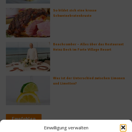
So bildet sich eine krosse
Schweinebratenkruste
Beachcomber – Alles über das Restaurant
Heinz Beck im Forte Village Resort
Was ist der Unterschied zwischen Limonen
und Limetten?
Empfohlen
Einwilligung verwalten