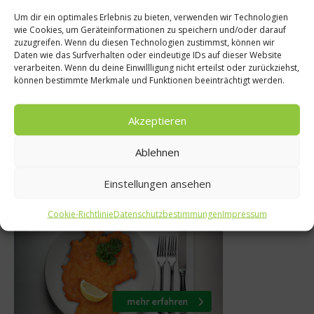
Um dir ein optimales Erlebnis zu bieten, verwenden wir Technologien
wie Cookies, um Geräteinformationen zu speichern und/oder darauf
zuzugreifen. Wenn du diesen Technologien zustimmst, können wir
Adventskalender
Daten wie das Surfverhalten oder eindeutige IDs auf dieser Website
n eröffnet
verarbeiten. Wenn du deine Einwillligung nicht erteilst oder zurückziehst,
Adventskalender T
können bestimmte Merkmale und Funktionen beeinträchtigt werden.
inkeller
14. November 2012
021
Akzeptieren
Ablehnen
Einstellungen ansehen
Was isst Deutschland
Cookie-Richtlinie
Datenschutzbestimmungen
Impressum