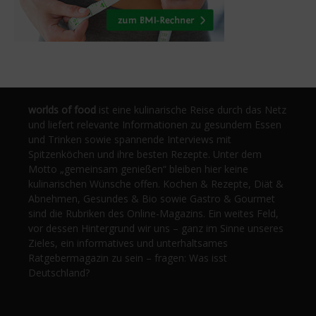
worlds of food
ist eine kulinarische Reise durch das Netz
und liefert relevante Informationen zu gesundem Essen
und Trinken sowie spannende Interviews mit
Spitzenköchen und ihre besten Rezepte. Unter dem
Motto „gemeinsam genießen“ bleiben hier keine
kulinarischen Wünsche offen. Kochen & Rezepte, Diät &
Abnehmen, Gesundes & Bio sowie Gastro & Gourmet
sind die Rubriken des Online-Magazins. Ein weites Feld,
vor dessen Hintergrund wir uns – ganz im Sinne unseres
Zieles, ein informatives und unterhaltsames
Ratgebermagazin zu sein – fragen: Was isst
Deutschland?