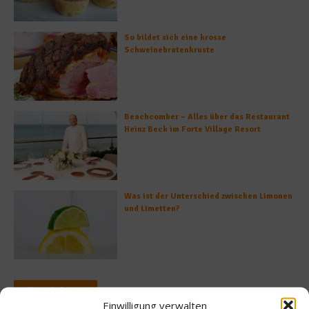
So bildet sich eine krosse
Schweinebratenkruste
Beachcomber – Alles über das Restaurant
Heinz Beck im Forte Village Resort
Was ist der Unterschied zwischen Limonen
und Limetten?
Empfohlen
Einwilligung verwalten