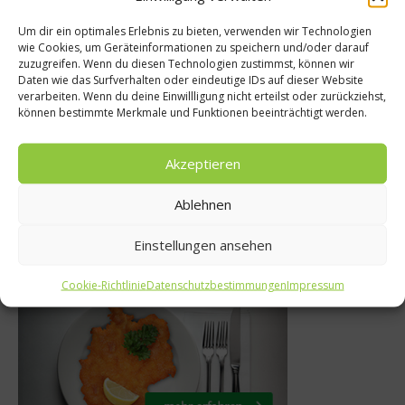
Um dir ein optimales Erlebnis zu bieten, verwenden wir Technologien
wie Cookies, um Geräteinformationen zu speichern und/oder darauf
Kulinarisc
zuzugreifen. Wenn du diesen Technologien zustimmst, können wir
News
Daten wie das Surfverhalten oder eindeutige IDs auf dieser Website
Dickliche We
verarbeiten. Wenn du deine Einwillligung nicht erteilst oder zurückziehst,
 Ski-WM der
Kalori
können bestimmte Merkmale und Funktionen beeinträchtigt werden.
tronomie
Weihnach
Akzeptieren
 Januar 2014
7. Dezemb
Ablehnen
Einstellungen ansehen
Was isst Deutschland
Cookie-Richtlinie
Datenschutzbestimmungen
Impressum