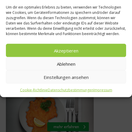
Um dir ein optimales Erlebnis zu bieten, verwenden wir Technologien
wie Cookies, um Geräteinformationen zu speichern und/oder darauf
Ratgeber Gesun
ws
zuzugreifen. Wenn du diesen Technologien zustimmst, können wir
Daten wie das Surfverhalten oder eindeutige IDs auf dieser Website
Saubere Sache – 
Le Méridien
verarbeiten. Wenn du deine Einwillligung nicht erteilst oder zurückziehst,
können bestimmte Merkmale und Funktionen beeinträchtigt werden.
Clean Eating
eröffnet
13. März 201
uar 2019
Akzeptieren
Ablehnen
Einstellungen ansehen
Was isst Deutschland
Cookie-Richtlinie
Datenschutzbestimmungen
Impressum