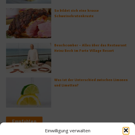
So bildet sich eine krosse
Schweinebratenkruste
Beachcomber – Alles über das Restaurant
Heinz Beck im Forte Village Resort
Was ist der Unterschied zwischen Limonen
und Limetten?
Empfohlen
Einwilligung verwalten