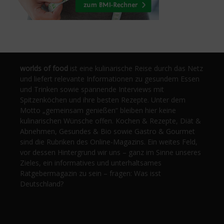
worlds of food
ist eine kulinarische Reise durch das Netz
und liefert relevante Informationen zu gesundem Essen
und Trinken sowie spannende Interviews mit
Spitzenköchen und ihre besten Rezepte. Unter dem
Motto „gemeinsam genießen“ bleiben hier keine
kulinarischen Wünsche offen. Kochen & Rezepte, Diät &
Abnehmen, Gesundes & Bio sowie Gastro & Gourmet
sind die Rubriken des Online-Magazins. Ein weites Feld,
vor dessen Hintergrund wir uns – ganz im Sinne unseres
Zieles, ein informatives und unterhaltsames
Ratgebermagazin zu sein – fragen: Was isst
Deutschland?