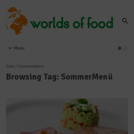
Zum Inhalt springen
Menu
Start
/
SommerMenü
Browsing Tag: SommerMenü