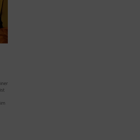
iner
ist
eim