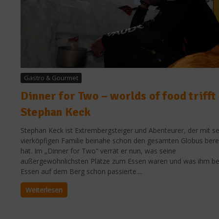
Gastro & Gourmet
Dinner for Two – worlds of food trifft
Stephan Keck
Stephan Keck ist Extrembergsteiger und Abenteurer, der mit se
vierköpfigen Familie beinahe schon den gesamten Globus bere
hat. Im „Dinner for Two“ verrät er nun, was seine
außergewöhnlichsten Plätze zum Essen waren und was ihm b
Essen auf dem Berg schon passierte....
Weiterlesen