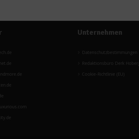
r
Unternehmen
ech.de
Datenschutzbestimmungen
net.de
Redaktionsbüro Derk Hober
andmore.de
Cookie-Richtlinie (EU)
ten.de
de
luxurious.com
ity.de