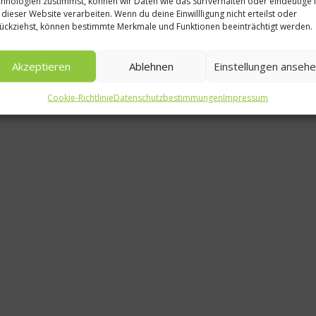
hnologien zustimmst, können wir Daten wie das Surfverhalten oder eindeutige 
Rezep
 dieser Website verarbeiten. Wenn du deine Einwillligung nicht erteilst oder
ückziehst, können bestimmte Merkmale und Funktionen beeinträchtigt werden.
Beurre Blan
Butter
Akzeptieren
Ablehnen
Einstellungen anseh
24. Juni 
Cookie-Richtlinie
Datenschutzbestimmungen
Impressum