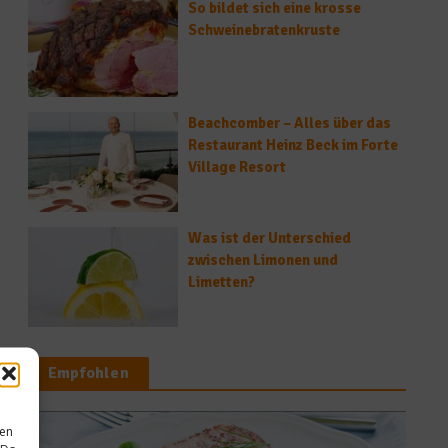
So bildet sich eine krosse
Schweinebratenkruste
Beachcomber – Alles über das
Restaurant Heinz Beck im Forte
Village Resort
Was ist der Unterschied
zwischen Limonen und
Limetten?
Empfohlen
sen