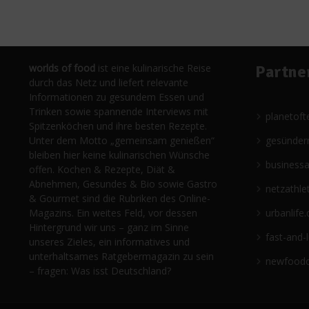
worlds of food
ist eine kulinarische Reise
Partne
durch das Netz und liefert relevante
Informationen zu gesundem Essen und
Trinken sowie spannende Interviews mit
planetoft
Spitzenköchen und ihre besten Rezepte.
Unter dem Motto „gemeinsam genießen“
gesünder
bleiben hier keine kulinarischen Wünsche
business
offen. Kochen & Rezepte, Diät &
Abnehmen, Gesundes & Bio sowie Gastro
netzathle
& Gourmet sind die Rubriken des Online-
Magazins. Ein weites Feld, vor dessen
urbanlife.
Hintergrund wir uns – ganz im Sinne
fast-and-
unseres Zieles, ein informatives und
unterhaltsames Ratgebermagazin zu sein
newfoodc
– fragen: Was isst Deutschland?