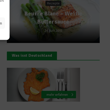
IDs
te
Kochen & Rezepte
c – Weiße
Meeresfische ken
sauce
lernen
en
2015
3. März 2011
Was isst Deutschland