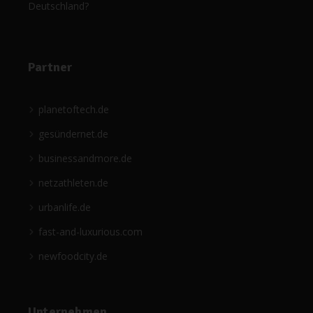
Deutschland?
Partner
planetoftech.de
gesündernet.de
businessandmore.de
netzathleten.de
urbanlife.de
fast-and-luxurious.com
newfoodcity.de
Unternehmen