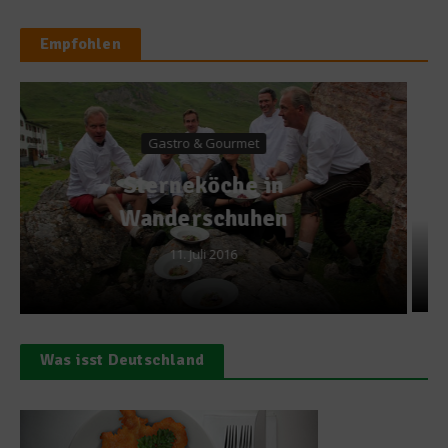
Empfohlen
Gesundes & Bio
Exotische Früchte:
Mamoncillo
25. April 2013
Was isst Deutschland