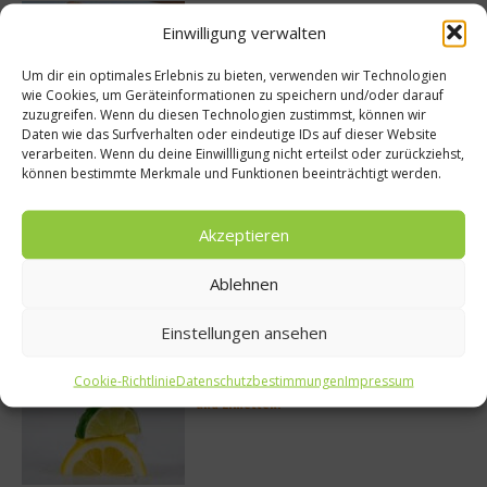
Rezept: Lachs-Ei-Röllchen
Einwilligung verwalten
Um dir ein optimales Erlebnis zu bieten, verwenden wir Technologien
wie Cookies, um Geräteinformationen zu speichern und/oder darauf
zuzugreifen. Wenn du diesen Technologien zustimmst, können wir
Daten wie das Surfverhalten oder eindeutige IDs auf dieser Website
So bildet sich eine krosse
verarbeiten. Wenn du deine Einwillligung nicht erteilst oder zurückziehst,
Schweinebratenkruste
können bestimmte Merkmale und Funktionen beeinträchtigt werden.
Akzeptieren
Beachcomber – Alles über das Restaurant
Heinz Beck im Forte Village Resort
Ablehnen
Einstellungen ansehen
Cookie-Richtlinie
Datenschutzbestimmungen
Impressum
Was ist der Unterschied zwischen Limonen
und Limetten?