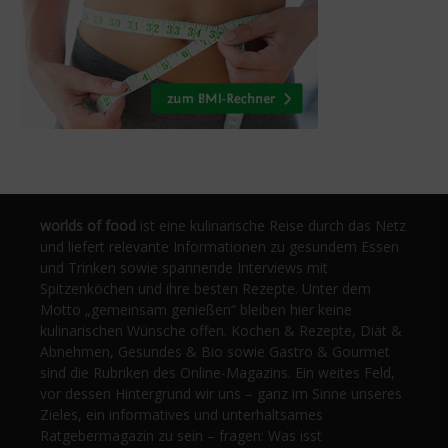
worlds of food
ist eine kulinarische Reise durch das Netz
und liefert relevante Informationen zu gesundem Essen
und Trinken sowie spannende Interviews mit
Spitzenköchen und ihre besten Rezepte. Unter dem
Motto „gemeinsam genießen“ bleiben hier keine
kulinarischen Wünsche offen. Kochen & Rezepte, Diät &
Abnehmen, Gesundes & Bio sowie Gastro & Gourmet
sind die Rubriken des Online-Magazins. Ein weites Feld,
vor dessen Hintergrund wir uns – ganz im Sinne unseres
Zieles, ein informatives und unterhaltsames
Ratgebermagazin zu sein – fragen: Was isst