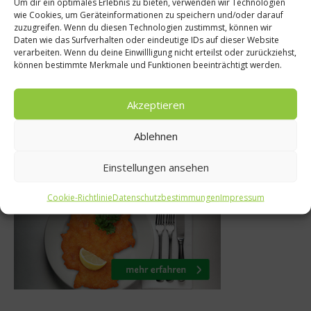
Um dir ein optimales Erlebnis zu bieten, verwenden wir Technologien
wie Cookies, um Geräteinformationen zu speichern und/oder darauf
tsrezept:
Gemüse schneide
zuzugreifen. Wenn du diesen Technologien zustimmst, können wir
Daten wie das Surfverhalten oder eindeutige IDs auf dieser Website
it Walnuss-
Profi – So ble
verarbeiten. Wenn du deine Einwillligung nicht erteilst oder zurückziehst,
können bestimmte Merkmale und Funktionen beeinträchtigt werden.
nsahne
Fingerkuppe
mber 2019
15. April 201
Akzeptieren
Ablehnen
Was isst Deutschland
Einstellungen ansehen
Cookie-Richtlinie
Datenschutzbestimmungen
Impressum