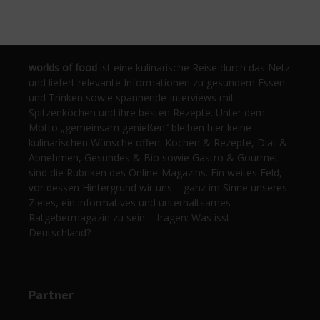
worlds of food
ist eine kulinarische Reise durch das Netz
und liefert relevante Informationen zu gesundem Essen
und Trinken sowie spannende Interviews mit
Spitzenköchen und ihre besten Rezepte. Unter dem
Motto „gemeinsam genießen“ bleiben hier keine
kulinarischen Wünsche offen. Kochen & Rezepte, Diät &
Abnehmen, Gesundes & Bio sowie Gastro & Gourmet
sind die Rubriken des Online-Magazins. Ein weites Feld,
vor dessen Hintergrund wir uns – ganz im Sinne unseres
Zieles, ein informatives und unterhaltsames
Ratgebermagazin zu sein – fragen: Was isst
Deutschland?
Partner