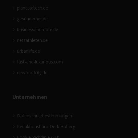
planetoftech.de
gesündernet.de
businessandmore.de
netzathleten.de
urbanlife.de
fast-and-luxurious.com
newfoodcity.de
Unternehmen
Datenschutzbestimmungen
Redaktionsbüro Derk Hoberg
Cookie-Richtlinie (EU)