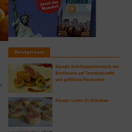
Meistgelesen
Rezept: Deichlammrücken in der
Brotkruste auf Tomatenconfit
und gefüllten Poveraden
e:
Rezept: Lachs-Ei-Röllchen