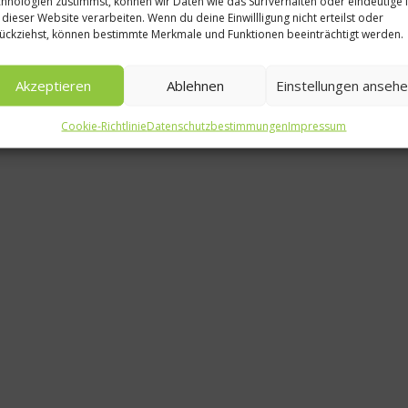
hnologien zustimmst, können wir Daten wie das Surfverhalten oder eindeutige 
 dieser Website verarbeiten. Wenn du deine Einwillligung nicht erteilst oder
Fa
ückziehst, können bestimmte Merkmale und Funktionen beeinträchtigt werden.
Akzeptieren
Ablehnen
Einstellungen anseh
Cookie-Richtlinie
Datenschutzbestimmungen
Impressum