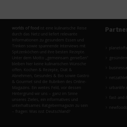
worlds of food
ist eine kulinarische Reise
Partne
durch das Netz und liefert relevante
Informationen zu gesundem Essen und
Trinken sowie spannende Interviews mit
planetoft
Spitzenköchen und ihre besten Rezepte.
Unter dem Motto „gemeinsam genießen“
gesünder
bleiben hier keine kulinarischen Wünsche
business
offen. Kochen & Rezepte, Diät &
Abnehmen, Gesundes & Bio sowie Gastro
netzathle
& Gourmet sind die Rubriken des Online-
Magazins. Ein weites Feld, vor dessen
urbanlife.
Hintergrund wir uns – ganz im Sinne
fast-and-
unseres Zieles, ein informatives und
unterhaltsames Ratgebermagazin zu sein
newfoodc
– fragen: Was isst Deutschland?