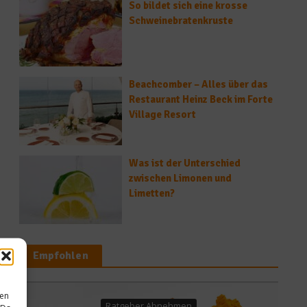
So bildet sich eine krosse
Schweinebratenkruste
Beachcomber – Alles über das
Restaurant Heinz Beck im Forte
Village Resort
Was ist der Unterschied
zwischen Limonen und
Limetten?
Empfohlen
sen
Ratgeber Abnehmen