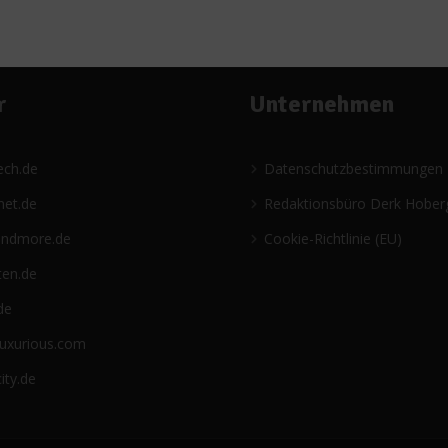
r
Unternehmen
ech.de
Datenschutzbestimmungen
net.de
Redaktionsbüro Derk Hober
andmore.de
Cookie-Richtlinie (EU)
ten.de
de
luxurious.com
ity.de