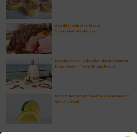
So bildet sich eine krosse
Schweinebratenkruste
Beachcomber – Alles über das Restaurant
Heinz Beck im Forte Village Resort
Was ist der Unterschied zwischen Limonen
und Limetten?