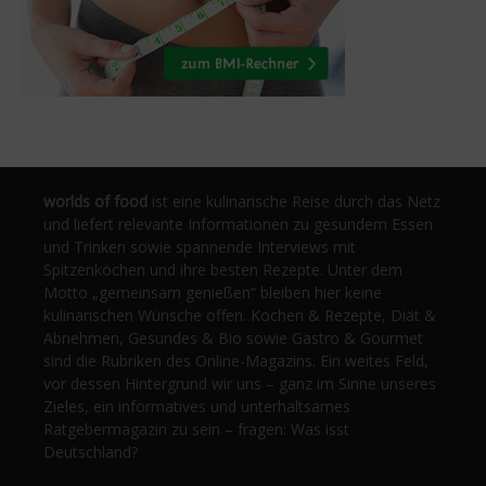
worlds of food
ist eine kulinarische Reise durch das Netz
und liefert relevante Informationen zu gesundem Essen
und Trinken sowie spannende Interviews mit
Spitzenköchen und ihre besten Rezepte. Unter dem
Motto „gemeinsam genießen“ bleiben hier keine
kulinarischen Wünsche offen. Kochen & Rezepte, Diät &
Abnehmen, Gesundes & Bio sowie Gastro & Gourmet
sind die Rubriken des Online-Magazins. Ein weites Feld,
vor dessen Hintergrund wir uns – ganz im Sinne unseres
Zieles, ein informatives und unterhaltsames
Ratgebermagazin zu sein – fragen: Was isst
Deutschland?