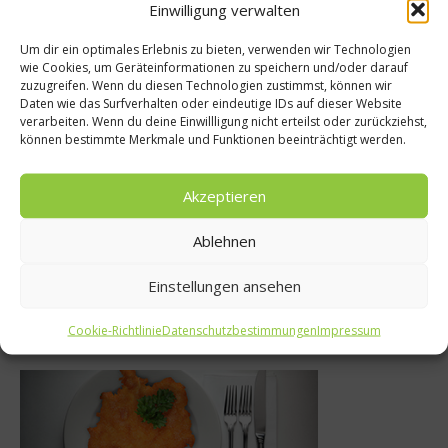
Empfohlen
Einwilligung verwalten
Uncategoriz
Um dir ein optimales Erlebnis zu bieten, verwenden wir Technologien
wie Cookies, um Geräteinformationen zu speichern und/oder darauf
ws
Partner w
zuzugreifen. Wenn du diesen Technologien zustimmst, können wir
Daten wie das Surfverhalten oder eindeutige IDs auf dieser Website
aub im
verarbeiten. Wenn du deine Einwillligung nicht erteilst oder zurückziehst,
9. Juni 2010
lösschen –
können bestimmte Merkmale und Funktionen beeinträchtigt werden.
erweigert
Akzeptieren
egulierung
Ablehnen
i 2021
Einstellungen ansehen
Was isst Deutschland
Cookie-Richtlinie
Datenschutzbestimmungen
Impressum