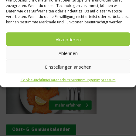
wie Cookies, um Geräteinformationen zu speichern und/oder darauf
he: Rigatoni
zuzugreifen. Wenn du diesen Technologien zustimmst, können wir
Die Zahl der Wo
Daten wie das Surfverhalten oder eindeutige IDs auf dieser Website
Helge Meeuw
verarbeiten. Wenn du deine Einwillligung nicht erteilst oder zurückziehst,
20. Januar 2015
können bestimmte Merkmale und Funktionen beeinträchtigt werden.
er 2010
Akzeptieren
Ablehnen
Was isst Deutschland
Einstellungen ansehen
Cookie-Richtlinie
Datenschutzbestimmungen
Impressum
Obst- & Gemüsekalender