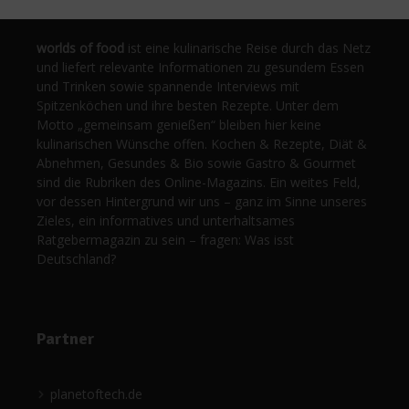
worlds of food
ist eine kulinarische Reise durch das Netz
und liefert relevante Informationen zu gesundem Essen
und Trinken sowie spannende Interviews mit
Spitzenköchen und ihre besten Rezepte. Unter dem
Motto „gemeinsam genießen“ bleiben hier keine
kulinarischen Wünsche offen. Kochen & Rezepte, Diät &
Abnehmen, Gesundes & Bio sowie Gastro & Gourmet
sind die Rubriken des Online-Magazins. Ein weites Feld,
vor dessen Hintergrund wir uns – ganz im Sinne unseres
Zieles, ein informatives und unterhaltsames
Ratgebermagazin zu sein – fragen: Was isst
Deutschland?
Partner
planetoftech.de