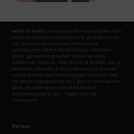
worlds of food
ist eine kulinarische Reise durch das Netz
und liefert relevante Informationen zu gesundem Essen
und Trinken sowie spannende Interviews mit
Spitzenköchen und ihre besten Rezepte. Unter dem
Motto „gemeinsam genießen“ bleiben hier keine
kulinarischen Wünsche offen. Kochen & Rezepte, Diät &
Abnehmen, Gesundes & Bio sowie Gastro & Gourmet
sind die Rubriken des Online-Magazins. Ein weites Feld,
vor dessen Hintergrund wir uns – ganz im Sinne unseres
Zieles, ein informatives und unterhaltsames
Ratgebermagazin zu sein – fragen: Was isst
Deutschland?
Partner