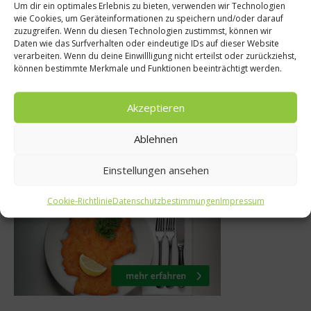
Gesundes & B
Um dir ein optimales Erlebnis zu bieten, verwenden wir Technologien
ntipps
wie Cookies, um Geräteinformationen zu speichern und/oder darauf
Topinambu
zuzugreifen. Wenn du diesen Technologien zustimmst, können wir
rt man, dass
Daten wie das Surfverhalten oder eindeutige IDs auf dieser Website
Geschmacklich 
verarbeiten. Wenn du deine Einwillligung nicht erteilst oder zurückziehst,
raun wird
können bestimmte Merkmale und Funktionen beeinträchtigt werden.
Kartoffel und A
ber 2015
21. Januar 20
Akzeptieren
Ablehnen
Was isst Deutschland
Einstellungen ansehen
Cookie-Richtlinie
Datenschutzbestimmungen
Impressum