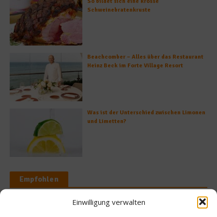
So bildet sich eine krosse
Schweinebratenkruste
Beachcomber – Alles über das Restaurant
Heinz Beck im Forte Village Resort
Was ist der Unterschied zwischen Limonen
und Limetten?
Empfohlen
Einwilligung verwalten