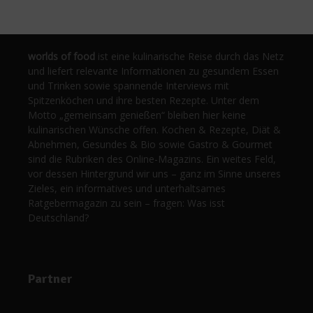
worlds of food
ist eine kulinarische Reise durch das Netz
und liefert relevante Informationen zu gesundem Essen
und Trinken sowie spannende Interviews mit
Spitzenköchen und ihre besten Rezepte. Unter dem
Motto „gemeinsam genießen“ bleiben hier keine
kulinarischen Wünsche offen. Kochen & Rezepte, Diät &
Abnehmen, Gesundes & Bio sowie Gastro & Gourmet
sind die Rubriken des Online-Magazins. Ein weites Feld,
vor dessen Hintergrund wir uns – ganz im Sinne unseres
Zieles, ein informatives und unterhaltsames
Ratgebermagazin zu sein – fragen: Was isst
Deutschland?
Partner