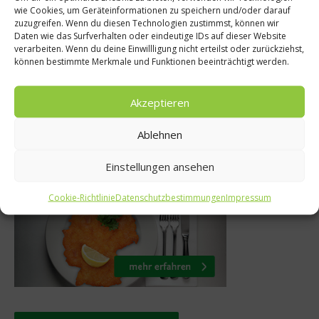
wie Cookies, um Geräteinformationen zu speichern und/oder darauf
zuzugreifen. Wenn du diesen Technologien zustimmst, können wir
rte: Sandra
Tatar vom Rind à
Daten wie das Surfverhalten oder eindeutige IDs auf dieser Website
er
Henkel
verarbeiten. Wenn du deine Einwillligung nicht erteilst oder zurückziehst,
können bestimmte Merkmale und Funktionen beeinträchtigt werden.
2020
8. Oktober 2018
Akzeptieren
Ablehnen
Was isst Deutschland
Einstellungen ansehen
Cookie-Richtlinie
Datenschutzbestimmungen
Impressum