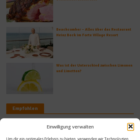
Beachcomber – Alles über das Restaurant
Heinz Beck im Forte Village Resort
Was ist der Unterschied zwischen Limonen
und Limetten?
Empfohlen
Einwilligung verwalten
Um dir ein optimales Erlebnis zu bieten, verwenden wir Technologien
köche
Rezepte