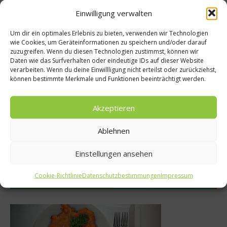
Einwilligung verwalten
Empfohlen
Um dir ein optimales Erlebnis zu bieten, verwenden wir Technologien
wie Cookies, um Geräteinformationen zu speichern und/oder darauf
zuzugreifen. Wenn du diesen Technologien zustimmst, können wir
Daten wie das Surfverhalten oder eindeutige IDs auf dieser Website
Kochbücher
verarbeiten. Wenn du deine Einwillligung nicht erteilst oder zurückziehst,
o-
können bestimmte Merkmale und Funktionen beeinträchtigt werden.
Die Tafel kocht – Koc
t Bio-
mit Hartz IV
Akzeptieren
t
3. Februar 2015
Ablehnen
Einstellungen ansehen
Cookie-Richtlinie
Datenschutzbestimmungen
Impressum
Was isst Deutschland