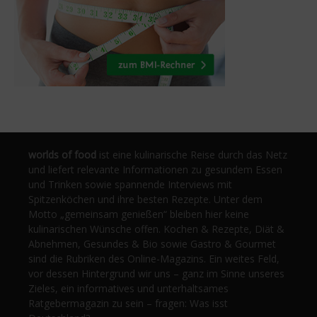
worlds of food
ist eine kulinarische Reise durch das Netz
und liefert relevante Informationen zu gesundem Essen
und Trinken sowie spannende Interviews mit
Spitzenköchen und ihre besten Rezepte. Unter dem
Motto „gemeinsam genießen“ bleiben hier keine
kulinarischen Wünsche offen. Kochen & Rezepte, Diät &
Abnehmen, Gesundes & Bio sowie Gastro & Gourmet
sind die Rubriken des Online-Magazins. Ein weites Feld,
vor dessen Hintergrund wir uns – ganz im Sinne unseres
Zieles, ein informatives und unterhaltsames
Ratgebermagazin zu sein – fragen: Was isst