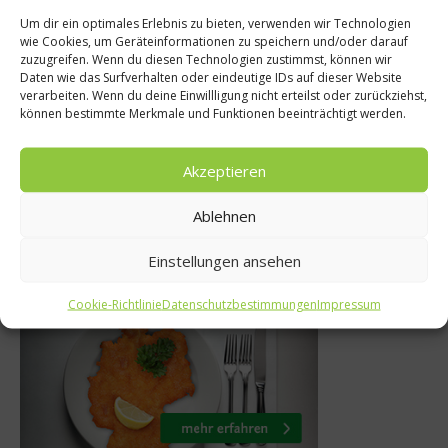
Um dir ein optimales Erlebnis zu bieten, verwenden wir Technologien
wie Cookies, um Geräteinformationen zu speichern und/oder darauf
Geträ
ber Gesundheit
zuzugreifen. Wenn du diesen Technologien zustimmst, können wir
Daten wie das Surfverhalten oder eindeutige IDs auf dieser Website
Die beste deut
 Wenn Zucker ein
verarbeiten. Wenn du deine Einwillligung nicht erteilst oder zurückziehst,
können bestimmte Merkmale und Funktionen beeinträchtigt werden.
kommt aus d
blem ist
20. Augu
 August 2017
Akzeptieren
Ablehnen
Einstellungen ansehen
Was isst Deutschland
Cookie-Richtlinie
Datenschutzbestimmungen
Impressum