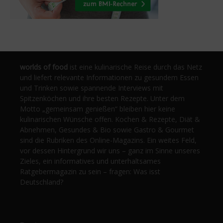
worlds of food
ist eine kulinarische Reise durch das Netz
und liefert relevante Informationen zu gesundem Essen
und Trinken sowie spannende Interviews mit
Spitzenköchen und ihre besten Rezepte. Unter dem
Motto „gemeinsam genießen“ bleiben hier keine
kulinarischen Wünsche offen. Kochen & Rezepte, Diät &
Abnehmen, Gesundes & Bio sowie Gastro & Gourmet
sind die Rubriken des Online-Magazins. Ein weites Feld,
vor dessen Hintergrund wir uns – ganz im Sinne unseres
Zieles, ein informatives und unterhaltsames
Ratgebermagazin zu sein – fragen: Was isst
Deutschland?