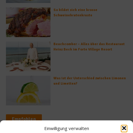
So bildet sich eine krosse
Schweinebratenkruste
Beachcomber – Alles über das Restaurant
Heinz Beck im Forte Village Resort
Was ist der Unterschied zwischen Limonen
und Limetten?
Empfohlen
Einwilligung verwalten