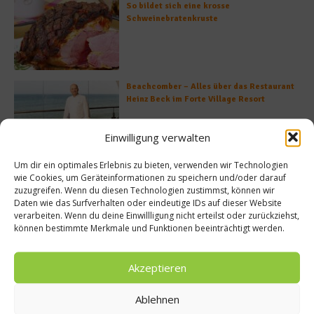
So bildet sich eine krosse
Schweinebratenkruste
Beachcomber – Alles über das Restaurant
Heinz Beck im Forte Village Resort
Einwilligung verwalten
Um dir ein optimales Erlebnis zu bieten, verwenden wir Technologien
Was ist der Unterschied zwischen Limonen
wie Cookies, um Geräteinformationen zu speichern und/oder darauf
und Limetten?
zuzugreifen. Wenn du diesen Technologien zustimmst, können wir
Daten wie das Surfverhalten oder eindeutige IDs auf dieser Website
verarbeiten. Wenn du deine Einwillligung nicht erteilst oder zurückziehst,
können bestimmte Merkmale und Funktionen beeinträchtigt werden.
Empfohlen
Akzeptieren
Ablehnen