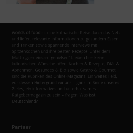
worlds of food
ist eine kulinarische Reise durch das Netz
und liefert relevante Informationen zu gesundem Essen
und Trinken sowie spannende Interviews mit
Spitzenköchen und ihre besten Rezepte. Unter dem
Motto „gemeinsam genießen“ bleiben hier keine
kulinarischen Wünsche offen. Kochen & Rezepte, Diät &
Abnehmen, Gesundes & Bio sowie Gastro & Gourmet
sind die Rubriken des Online-Magazins. Ein weites Feld,
vor dessen Hintergrund wir uns – ganz im Sinne unseres
Zieles, ein informatives und unterhaltsames
Ratgebermagazin zu sein – fragen: Was isst
Deutschland?
Partner